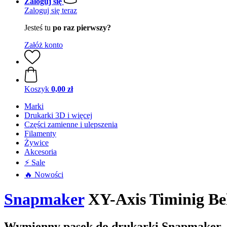
Zaloguj się
Zaloguj się teraz
Jesteś tu
po raz pierwszy?
Załóż konto
Koszyk
0,00 zł
Marki
Drukarki 3D i więcej
Części zamienne i ulepszenia
Filamenty
Żywice
Akcesoria
⚡ Sale
🔥 Nowości
Snapmaker
XY-Axis Timinig Bel
Wymienny pasek do drukarki Snapmaker