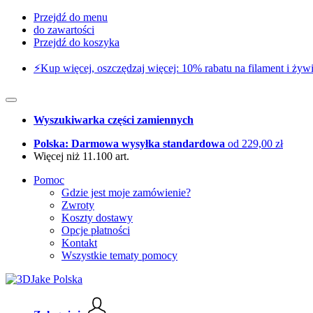
Przejdź do menu
do zawartości
Przejdź do koszyka
⚡️Kup więcej, oszczędzaj więcej: 10% rabatu na filament i żywi
Wyszukiwarka części zamiennych
Polska: Darmowa wysyłka standardowa
od 229,00 zł
Więcej niż 11.100 art.
Pomoc
Gdzie jest moje zamówienie?
Zwroty
Koszty dostawy
Opcje płatności
Kontakt
Wszystkie tematy pomocy