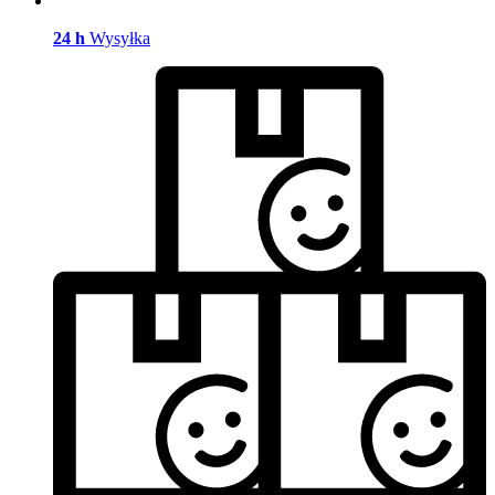
24 h
Wysyłka