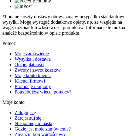
*Podane koszty dostawy obowiązują w przypadku standardowej
wysyłki. Mogą wystąpić dodatkowe opłaty, np. ze względu na
wagę, rozmiar lub właściwości produktów. Informacje te można
znaleźć bezpośrednio w opisie produktu.
Pomoc
Moje zamówienie
Wysyłka i dostawa
Opcje płatności
Zwroty i zwrot kosztów
Moje konto klienta
Klienci firmowi
Promocje i kupony
Potrzebujesz więcej pomocy?
Moje konto
Zaloguj się
Zarejestruj się
Nie pamiętam hasła
Gdzie jest moje zamówienie?
Zrealizuj bon wartościowy