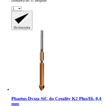
Dostawa do 11 sierpnia
Do koszyka
Phaetus
Dysza SiC do Creality K2 Plus/Hi, 0,4
mm