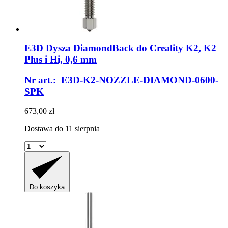
E3D
Dysza DiamondBack do Creality K2, K2
Plus i Hi, 0,6 mm
Nr art.: E3D-K2-NOZZLE-DIAMOND-0600-
SPK
673,00 zł
Dostawa do 11 sierpnia
Do koszyka