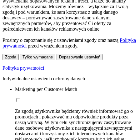
wyświetlania dopasowanych reklam i treści, a także do analizy
statystyk użytkowania. Możemy również – wyłącznie za Twoją
zgodą i pod warunkiem, że sam korzystasz z usług danego
dostawcy – porównywać zaszyfrowane dane z danymi
zewnętrznych partnerów, aby prezentować Ci oferty za
pośrednictwem ich kanałów reklamowych online.
Prosimy o zapoznanie się z ustawieniami zgody oraz naszą
Polityką
prywatności
przed wyrażeniem zgody.
Zgoda
Tylko wymagane
Dopasowanie ustawień
Polityka prywatności
Indywidualne ustawienia ochrony danych
Marketing per Customer-Match
Za zgodą użytkownika będziemy również informować go o
promocjach i pokazywać mu odpowiednie produkty poza
naszą witryną. W tym celu synchronizujemy zaszyfrowane
dane osobowe użytkownika z następującymi zewnętrznymi
dostawcami i korzystamy z ich internetowych kanałów
reklamowych, jeśli użytkownik korzysta już z ich usług: