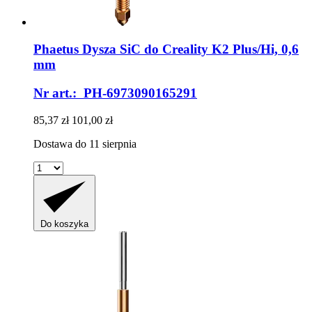
Phaetus
Dysza SiC do Creality K2 Plus/Hi, 0,6
mm
Nr art.: PH-6973090165291
85,37 zł
101,00 zł
Dostawa do 11 sierpnia
Do koszyka