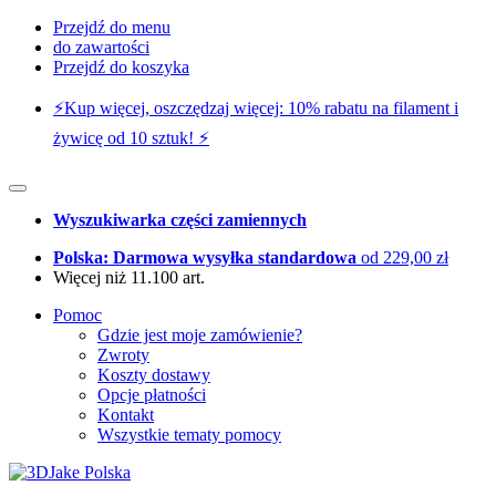
Przejdź do menu
do zawartości
Przejdź do koszyka
⚡️Kup więcej, oszczędzaj więcej: 10% rabatu na filament i
żywicę od 10 sztuk! ⚡️
Wyszukiwarka części zamiennych
Polska: Darmowa wysyłka standardowa
od 229,00 zł
Więcej niż 11.100 art.
Pomoc
Gdzie jest moje zamówienie?
Zwroty
Koszty dostawy
Opcje płatności
Kontakt
Wszystkie tematy pomocy