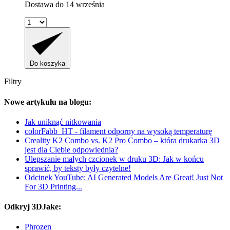
Dostawa do 14 września
Do koszyka
Filtry
Nowe artykułu na blogu:
Jak uniknąć nitkowania
colorFabb_HT - filament odporny na wysoką temperaturę
Creality K2 Combo vs. K2 Pro Combo – która drukarka 3D
jest dla Ciebie odpowiednia?
Ulepszanie małych czcionek w druku 3D: Jak w końcu
sprawić, by teksty były czytelne!
Odcinek YouTube: AI Generated Models Are Great! Just Not
For 3D Printing...
Odkryj 3DJake:
Phrozen