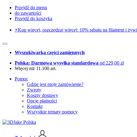
Przejdź do menu
do zawartości
Przejdź do koszyka
⚡️Kup więcej, oszczędzaj więcej: 10% rabatu na filament i żywi
Wyszukiwarka części zamiennych
Polska: Darmowa wysyłka standardowa
od 229,00 zł
Więcej niż 11.100 art.
Pomoc
Gdzie jest moje zamówienie?
Zwroty
Koszty dostawy
Opcje płatności
Kontakt
Wszystkie tematy pomocy