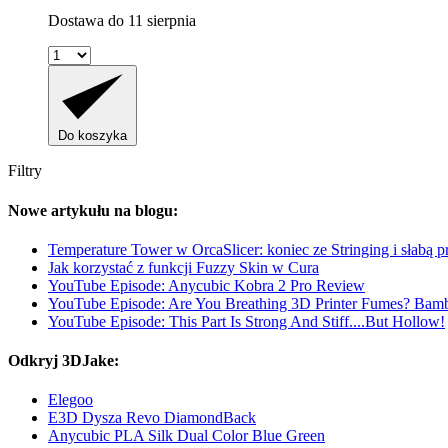
Dostawa do 11 sierpnia
Do koszyka
Filtry
Nowe artykułu na blogu:
Temperature Tower w OrcaSlicer: koniec ze Stringing i słabą 
Jak korzystać z funkcji Fuzzy Skin w Cura
YouTube Episode: Anycubic Kobra 2 Pro Review
YouTube Episode: Are You Breathing 3D Printer Fumes? Bam
YouTube Episode: This Part Is Strong And Stiff....But Hollow!
Odkryj 3DJake:
Elegoo
E3D Dysza Revo DiamondBack
Anycubic PLA Silk Dual Color Blue Green