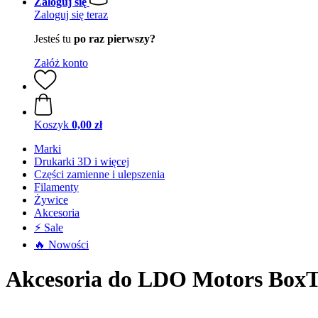
Zaloguj się
Zaloguj się teraz
Jesteś tu
po raz pierwszy?
Załóż konto
Koszyk
0,00 zł
Marki
Drukarki 3D i więcej
Części zamienne i ulepszenia
Filamenty
Żywice
Akcesoria
⚡ Sale
🔥 Nowości
Akcesoria do LDO Motors BoxT