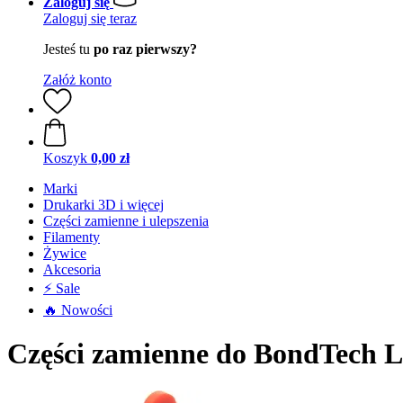
Zaloguj się
Zaloguj się teraz
Jesteś tu
po raz pierwszy?
Załóż konto
Koszyk
0,00 zł
Marki
Drukarki 3D i więcej
Części zamienne i ulepszenia
Filamenty
Żywice
Akcesoria
⚡ Sale
🔥 Nowości
Części zamienne do BondTech 