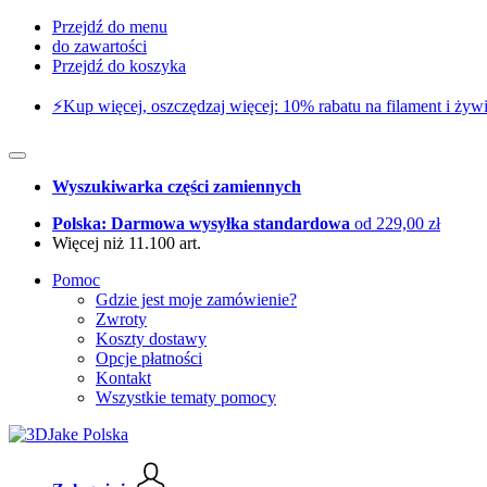
Przejdź do menu
do zawartości
Przejdź do koszyka
⚡️Kup więcej, oszczędzaj więcej: 10% rabatu na filament i żywi
Wyszukiwarka części zamiennych
Polska: Darmowa wysyłka standardowa
od 229,00 zł
Więcej niż 11.100 art.
Pomoc
Gdzie jest moje zamówienie?
Zwroty
Koszty dostawy
Opcje płatności
Kontakt
Wszystkie tematy pomocy