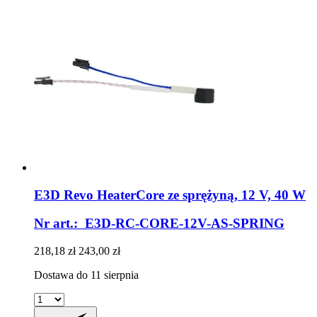
E3D
Revo HeaterCore ze sprężyną, 12 V, 40 W
Nr art.: E3D-RC-CORE-12V-AS-SPRING
218,18 zł
243,00 zł
Dostawa do 11 sierpnia