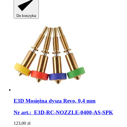
Do koszyka
E3D
Mosiężna dysza Revo, 0,4 mm
Nr art.: E3D-RC-NOZZLE-0400-AS-SPK
123,00 zł