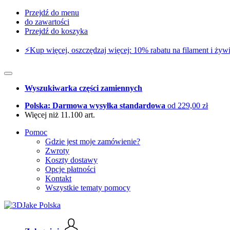
Przejdź do menu
do zawartości
Przejdź do koszyka
⚡️Kup więcej, oszczędzaj więcej: 10% rabatu na filament i żywi
Wyszukiwarka części zamiennych
Polska: Darmowa wysyłka standardowa
od 229,00 zł
Więcej niż 11.100 art.
Pomoc
Gdzie jest moje zamówienie?
Zwroty
Koszty dostawy
Opcje płatności
Kontakt
Wszystkie tematy pomocy