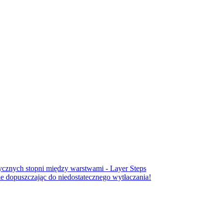
cznych stopni między warstwami - Layer Steps
 dopuszczając do niedostatecznego wytłaczania!