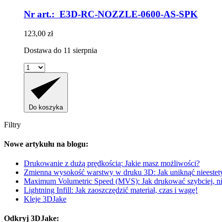
Nr art.: E3D-RC-NOZZLE-0600-AS-SPK
123,00 zł
Dostawa do 11 sierpnia
Do koszyka
Filtry
Nowe artykułu na blogu:
Drukowanie z dużą prędkością: Jakie masz możliwości?
Zmienna wysokość warstwy w druku 3D: Jak uniknąć nieestety
Maximum Volumetric Speed (MVS): Jak drukować szybciej, nie
Lightning Infill: Jak zaoszczędzić materiał, czas i wagę!
Kleje 3DJake
Odkryj 3DJake: