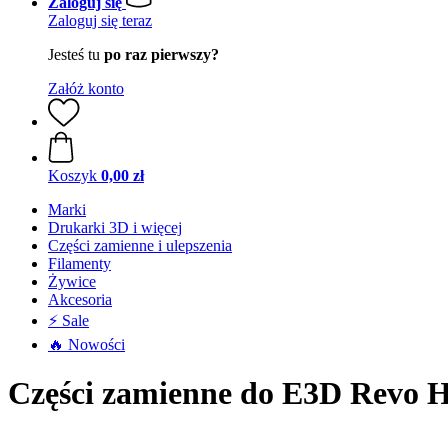
Zaloguj się
Zaloguj się teraz
Jesteś tu
po raz pierwszy?
Załóż konto
Koszyk
0,00 zł
Marki
Drukarki 3D i więcej
Części zamienne i ulepszenia
Filamenty
Żywice
Akcesoria
⚡ Sale
🔥 Nowości
Części zamienne do E3D Revo H