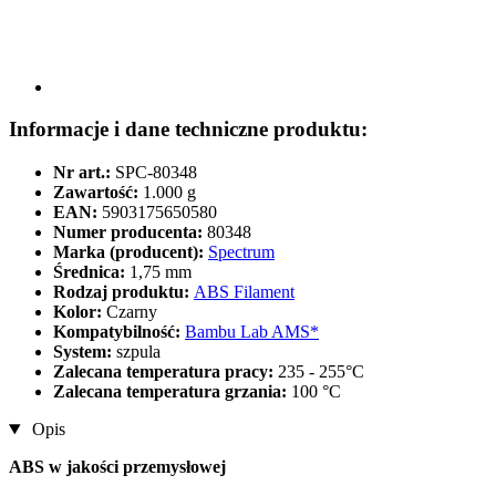
Informacje i dane techniczne produktu:
Nr art.:
SPC-80348
Zawartość:
1.000 g
EAN:
5903175650580
Numer producenta:
80348
Marka (producent):
Spectrum
Średnica:
1,75 mm
Rodzaj produktu:
ABS Filament
Kolor:
Czarny
Kompatybilność:
Bambu Lab AMS*
System:
szpula
Zalecana temperatura pracy:
235 - 255°C
Zalecana temperatura grzania:
100 °C
Opis
ABS w jakości przemysłowej