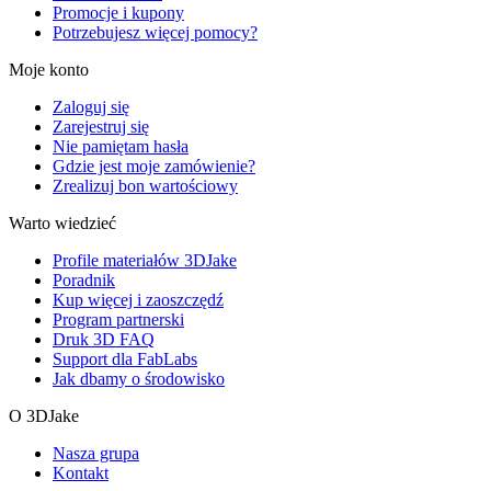
Promocje i kupony
Potrzebujesz więcej pomocy?
Moje konto
Zaloguj się
Zarejestruj się
Nie pamiętam hasła
Gdzie jest moje zamówienie?
Zrealizuj bon wartościowy
Warto wiedzieć
Profile materiałów 3DJake
Poradnik
Kup więcej i zaoszczędź
Program partnerski
Druk 3D FAQ
Support dla FabLabs
Jak dbamy o środowisko
O 3DJake
Nasza grupa
Kontakt