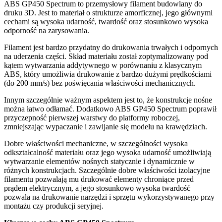
ABS GP450 Spectrum to przemysłowy filament budowlany do
druku 3D. Jest to materiał o strukturze amorficznej, jego głównymi
cechami są wysoka udarność, twardość oraz stosunkowo wysoka
odporność na zarysowania.
Filament jest bardzo przydatny do drukowania trwałych i odpornych
na uderzenia części. Skład materiału został zoptymalizowany pod
kątem wytwarzania addytywnego w porównaniu z klasycznym
ABS, który umożliwia drukowanie z bardzo dużymi prędkościami
(do 200 mm/s) bez poświęcania właściwości mechanicznych.
Innym szczególnie ważnym aspektem jest to, że konstrukcje nośne
można łatwo odłamać. Dodatkowo ABS GP450 Spectrum poprawił
przyczepność pierwszej warstwy do platformy roboczej,
zmniejszając wypaczanie i zawijanie się modelu na krawędziach.
Dobre właściwości mechaniczne, w szczególności wysoka
odkształcalność materiału oraz jego wysoka udarność umożliwiają
wytwarzanie elementów nośnych statycznie i dynamicznie w
różnych konstrukcjach. Szczególnie dobre właściwości izolacyjne
filamentu pozwalają mu drukować elementy chroniące przed
prądem elektrycznym, a jego stosunkowo wysoka twardość
pozwala na drukowanie narzędzi i sprzętu wykorzystywanego przy
montażu czy produkcji seryjnej.