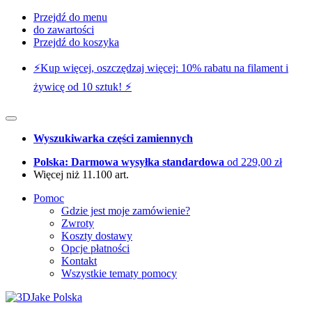
Przejdź do menu
do zawartości
Przejdź do koszyka
⚡️Kup więcej, oszczędzaj więcej: 10% rabatu na filament i
żywicę od 10 sztuk! ⚡️
Wyszukiwarka części zamiennych
Polska: Darmowa wysyłka standardowa
od 229,00 zł
Więcej niż 11.100 art.
Pomoc
Gdzie jest moje zamówienie?
Zwroty
Koszty dostawy
Opcje płatności
Kontakt
Wszystkie tematy pomocy