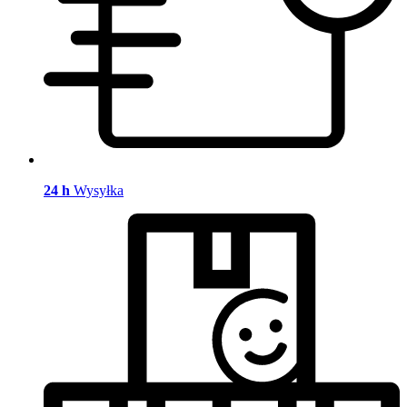
24 h
Wysyłka