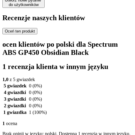
Utwórz nowe pytanie
do użytkowników
Recenzje naszych klientów
Oceń ten produkt
ocen klientów po polski dla Spectrum
ABS GP450 Obsidian Black
1 recenzja klienta w innym języku
1,0
z 5 gwiazdek
5 gwiazdek
0
(0%)
4 gwiazdki
0
(0%)
3 gwiazdki
0
(0%)
2 gwiazdki
0
(0%)
1 gwiazdka
1
(100%)
1
ocena
Brak opinii w języku: polski. Dostępna 1 recenzja w innym języku.