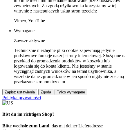
lub inne treści multimedialne hostowane przez dostawców
zewnętrznych. Za zgodą użytkownika korzystamy w tej
witrynie z następujących usług stron trzecich:
Vimeo, YouTube
Wymagane
Zawsze aktywne
Technicznie niezbędne pliki cookie zapewniają jedynie
podstawowe funkcje naszej strony internetowej. Służą one na
przykład do gromadzenia produktów w koszyku lub
logowania się do konta klienta. Nie jesteśmy w stanie
wyciągnąć żadnych wniosków na temat użytkownika, a
wszelkie dane zgromadzone w ten sposób nigdy nie zostaną
przekazane stronom trzecim.
Zapisz ustawienia
Zgoda
Tylko wymagane
Polityka prywatności
Bist du im richtigen Shop?
Bitte wechsle zum Land
, das mit deiner Lieferadresse