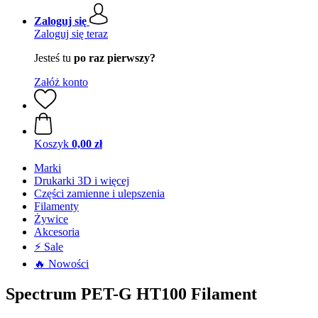
Zaloguj się
Zaloguj się teraz
Jesteś tu
po raz pierwszy?
Załóż konto
Koszyk
0,00 zł
Marki
Drukarki 3D i więcej
Części zamienne i ulepszenia
Filamenty
Żywice
Akcesoria
⚡ Sale
🔥 Nowości
Spectrum PET-G HT100 Filament