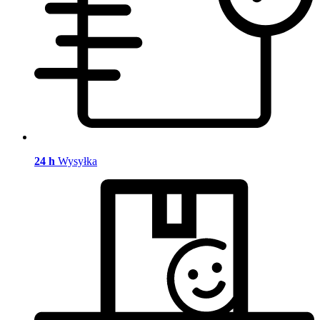
24 h
Wysyłka