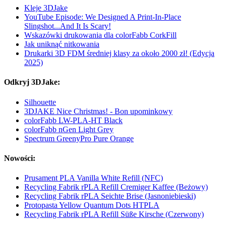
Kleje 3DJake
YouTube Episode: We Designed A Print-In-Place
Slingshot...And It Is Scary!
Wskazówki drukowania dla colorFabb CorkFill
Jak uniknąć nitkowania
Drukarki 3D FDM średniej klasy za około 2000 zł! (Edycja
2025)
Odkryj 3DJake:
Silhouette
3DJAKE Nice Christmas! - Bon upominkowy
colorFabb LW-PLA-HT Black
colorFabb nGen Light Grey
Spectrum GreenyPro Pure Orange
Nowości:
Prusament PLA Vanilla White Refill (NFC)
Recycling Fabrik rPLA Refill Cremiger Kaffee (Beżowy)
Recycling Fabrik rPLA Seichte Brise (Jasnoniebieski)
Protopasta Yellow Quantum Dots HTPLA
Recycling Fabrik rPLA Refill Süße Kirsche (Czerwony)