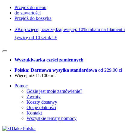
Przejdź do menu
do zawartości
Przejdź do koszyka
⚡️Kup więcej, oszczędzaj więcej: 10% rabatu na filament i
żywicę od 10 sztuk! ⚡️
Wyszukiwarka części zamiennych
Polska: Darmowa wysyłka standardowa
od 229,00 zł
Więcej niż 11.100 art.
Pomoc
Gdzie jest moje zamówienie?
Zwroty
Koszty dostawy
Opcje płatności
Kontakt
Wszystkie tematy pomocy