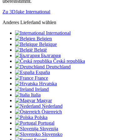
übereinstimmt.
Zu 3DJake International
Anderes Lieferland wählen
International
Belgien
Belgique
België
България
Česká republika
Deutschland
España
France
Hrvatska
Ireland
Italia
Magyar
Nederland
Österreich
Polska
Portugal
Slovenija
Slovensko
Suomi