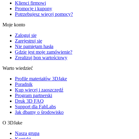
Klienci firmowi
Promocje i kupony
Potrzebujesz więcej pomocy?
Moje konto
Zaloguj się
Zarejestruj się
Nie pamiętam hasła
Gdzie jest moje zamówienie?
Zrealizuj bon wartościowy
Warto wiedzieć
Profile materiałów 3DJake
Poradnik
Kup więcej i zaoszczędź
Program partnerski
Druk 3D FAQ
Support dla FabLabs
Jak dbamy o środowisko
O 3DJake
Nasza grupa
Kontakt