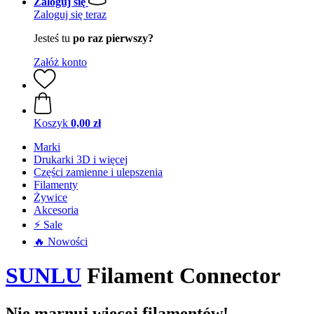
Zaloguj się
Zaloguj się teraz
Jesteś tu
po raz pierwszy?
Załóż konto
Koszyk
0,00 zł
Marki
Drukarki 3D i więcej
Części zamienne i ulepszenia
Filamenty
Żywice
Akcesoria
⚡ Sale
🔥 Nowości
SUNLU
Filament Connector
Nie marnuj więcej filamentów!