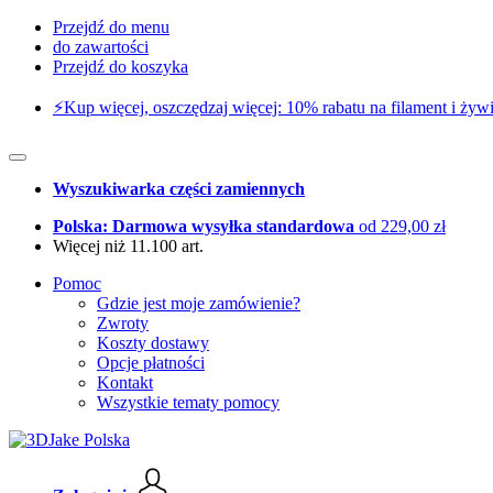
Przejdź do menu
do zawartości
Przejdź do koszyka
⚡️Kup więcej, oszczędzaj więcej: 10% rabatu na filament i żywi
Wyszukiwarka części zamiennych
Polska: Darmowa wysyłka standardowa
od 229,00 zł
Więcej niż 11.100 art.
Pomoc
Gdzie jest moje zamówienie?
Zwroty
Koszty dostawy
Opcje płatności
Kontakt
Wszystkie tematy pomocy