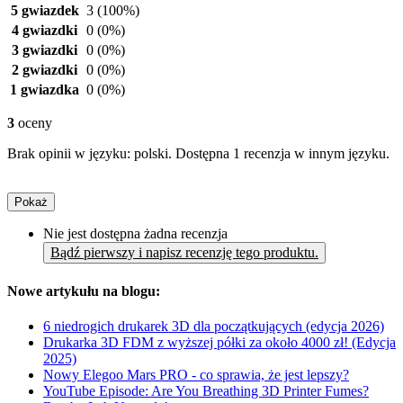
5 gwiazdek
3
(100%)
4 gwiazdki
0
(0%)
3 gwiazdki
0
(0%)
2 gwiazdki
0
(0%)
1 gwiazdka
0
(0%)
3
oceny
Brak opinii w języku: polski. Dostępna 1 recenzja w innym języku.
Pokaż
Nie jest dostępna żadna recenzja
Bądź pierwszy i napisz recenzję tego produktu.
Nowe artykułu na blogu:
6 niedrogich drukarek 3D dla początkujących (edycja 2026)
Drukarka 3D FDM z wyższej półki za około 4000 zł! (Edycja
2025)
Nowy Elegoo Mars PRO - co sprawia, że jest lepszy?
YouTube Episode: Are You Breathing 3D Printer Fumes?