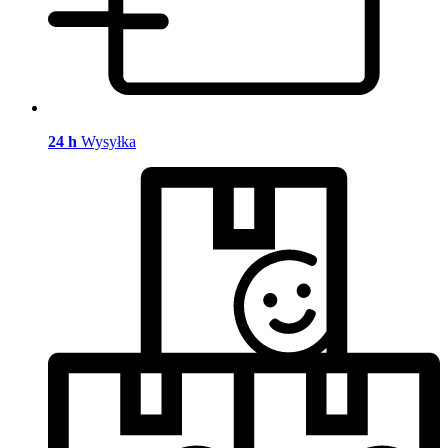
24 h
Wysyłka