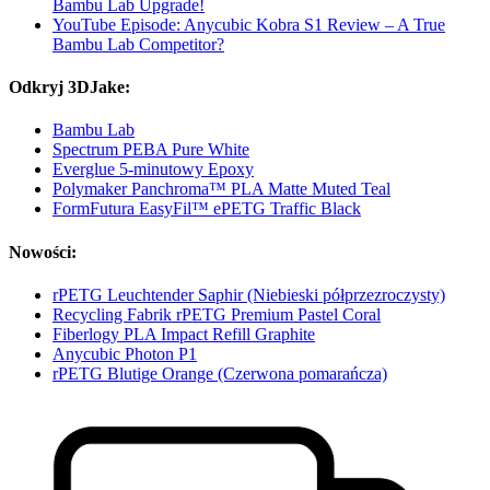
Bambu Lab Upgrade!
YouTube Episode: Anycubic Kobra S1 Review – A True
Bambu Lab Competitor?
Odkryj 3DJake:
Bambu Lab
Spectrum PEBA Pure White
Everglue 5-minutowy Epoxy
Polymaker Panchroma™ PLA Matte Muted Teal
FormFutura EasyFil™ ePETG Traffic Black
Nowości:
rPETG Leuchtender Saphir (Niebieski półprzezroczysty)
Recycling Fabrik rPETG Premium Pastel Coral
Fiberlogy PLA Impact Refill Graphite
Anycubic Photon P1
rPETG Blutige Orange (Czerwona pomarańcza)