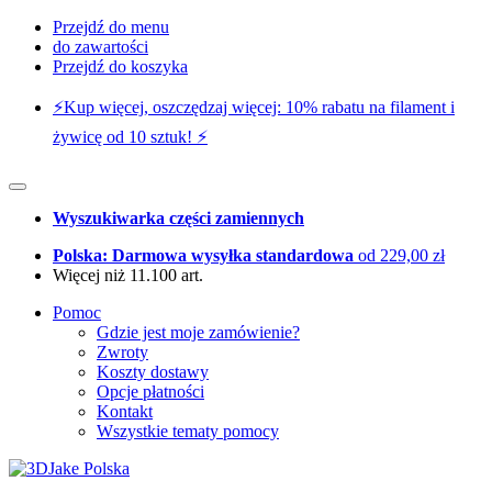
Przejdź do menu
do zawartości
Przejdź do koszyka
⚡️Kup więcej, oszczędzaj więcej: 10% rabatu na filament i
żywicę od 10 sztuk! ⚡️
Wyszukiwarka części zamiennych
Polska: Darmowa wysyłka standardowa
od 229,00 zł
Więcej niż 11.100 art.
Pomoc
Gdzie jest moje zamówienie?
Zwroty
Koszty dostawy
Opcje płatności
Kontakt
Wszystkie tematy pomocy