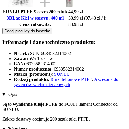
SUNLU PTFE Sleeves 200 sztuk
44,99 zł
3DLac Klej w sprayu, 400 ml
38,99 zł
(97,48 zł / l)
Cena całkowita:
83,98 zł
Dodaj produkty do koszyka
Informacje i dane techniczne produktu:
Nr art.:
SUN-6933582314002
Zawartość:
1 zestaw
EAN:
6933582314002
Numer producenta:
6933582314002
Marka (producent):
SUNLU
Rodzaj produktu:
Rurki teflonowe PTFE
,
Akcesoria do
systemów wielomateriałowych
Opis
Są to
wymienne tuleje PTFE
do FC01 Filament Connector od
SUNLU.
Zakres dostawy obejmuje 200 sztuk tulei PTFE.
► Wymiary: