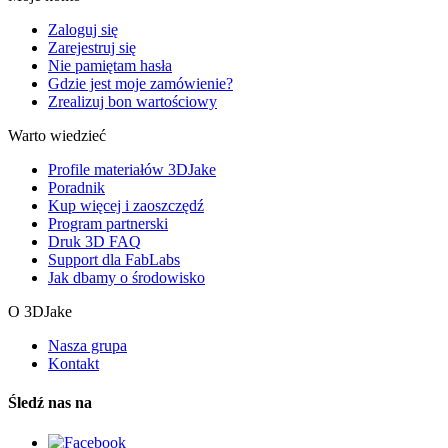
Zaloguj się
Zarejestruj się
Nie pamiętam hasła
Gdzie jest moje zamówienie?
Zrealizuj bon wartościowy
Warto wiedzieć
Profile materiałów 3DJake
Poradnik
Kup więcej i zaoszczędź
Program partnerski
Druk 3D FAQ
Support dla FabLabs
Jak dbamy o środowisko
O 3DJake
Nasza grupa
Kontakt
Śledź nas na