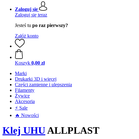
Zaloguj się
Zaloguj się teraz
Jesteś tu
po raz pierwszy?
Załóż konto
Koszyk
0,00 zł
Marki
Drukarki 3D i więcej
Części zamienne i ulepszenia
Filamenty
Żywice
Akcesoria
⚡ Sale
🔥 Nowości
Klej UHU
ALLPLAST