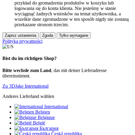
przykład do gromadzenia produktów w koszyku lub
logowania się do konta klienta. Nie jesteśmy w stanie
wyciągnąć żadnych wniosków na temat użytkownika, a
wszelkie dane zgromadzone w ten sposób nigdy nie zostaną
przekazane stronom trzecim.
Zapisz ustawienia
Zgoda
Tylko wymagane
Polityka prywatności
Bist du im richtigen Shop?
Bitte wechsle zum Land
, das mit deiner Lieferadresse
übereinstimmt.
Zu 3DJake International
Anderes Lieferland wählen
International
Belgien
Belgique
België
България
Česká republika