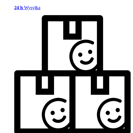
24 h
Wysyłka