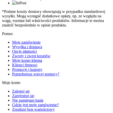
*Podane koszty dostawy obowiązują w przypadku standardowej
wysyłki. Mogą wystąpić dodatkowe opłaty, np. ze względu na
wagę, rozmiar lub właściwości produktów. Informacje te można
znaleźć bezpośrednio w opisie produktu.
Pomoc
Moje zamówienie
Wysyłka i dostawa
Opcje płatności
Zwroty i zwrot kosztów
Moje konto klienta
Klienci firmowi
Promocje i kupony
Potrzebujesz więcej pomocy?
Moje konto
Zaloguj się
Zarejestruj się
Nie pamiętam hasła
Gdzie jest moje zamówienie?
Zrealizuj bon wartościowy