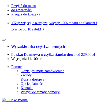
Przejdź do menu
do zawartości
Przejdź do koszyka
⚡️Kup więcej, oszczędzaj więcej: 10% rabatu na filament i
żywicę od 10 sztuk! ⚡️
Wyszukiwarka części zamiennych
Polska: Darmowa wysyłka standardowa
od 229,00 zł
Więcej niż 11.100 art.
Pomoc
Gdzie jest moje zamówienie?
Zwroty
Koszty dostawy
Opcje płatności
Kontakt
Wszystkie tematy pomocy