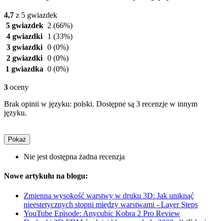
4,7
z 5 gwiazdek
5 gwiazdek
2
(66%)
4 gwiazdki
1
(33%)
3 gwiazdki
0
(0%)
2 gwiazdki
0
(0%)
1 gwiazdka
0
(0%)
3
oceny
Brak opinii w języku: polski. Dostępne są 3 recenzje w innym
języku.
Pokaż
Nie jest dostępna żadna recenzja
Nowe artykułu na blogu:
Zmienna wysokość warstwy w druku 3D: Jak uniknąć
nieestetycznych stopni między warstwami - Layer Steps
YouTube Episode: Anycubic Kobra 2 Pro Review