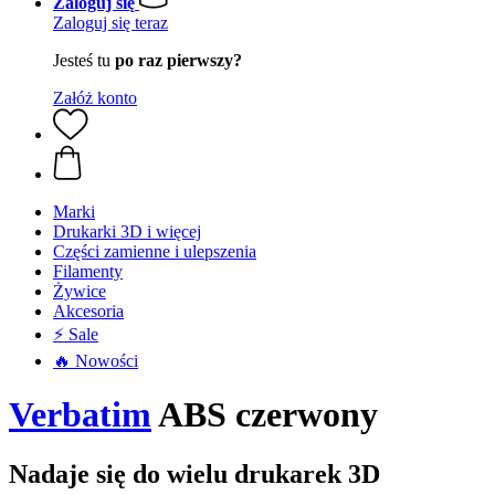
Zaloguj się
Zaloguj się teraz
Jesteś tu
po raz pierwszy?
Załóż konto
Marki
Drukarki 3D i więcej
Części zamienne i ulepszenia
Filamenty
Żywice
Akcesoria
⚡ Sale
🔥 Nowości
Verbatim
ABS czerwony
Nadaje się do wielu drukarek 3D