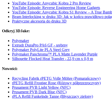
YouTube Episode: Anycubic Kobra 2 Pro Review
YouTube Episode: Reverse Engineering Home Gadgets
YouTube Episode: Anycubic Kobra S1 Review – A True Bamb
Beam Interlocking w druku 3D: Jak w końcu prawidłowo poł
Praktyczne akcesoria do druku 3D
Odkryj 3DJake:
Polymaker
Extrudr DuraPro PA6 GF - srebrny
Polymaker PolyLite PLA Steel Grey
Polymaker Panchroma™ PLA Matte Lavender Purple
Silhouette Flocked Heat Transfer - 22,9 cm x 0,9 m
Nowości:
Recycling Fabrik rPETG Volle Möhre (Pomarańczowy)
rPETG Refill Frostige Rose (Różowy półprzezroczysty)
Prusament PVB Light Yellow (NFC)
Prusament PVB Dark Blue (NFC)
rPLA Refill Funkelnde Tanne (Błyszczący zielony)