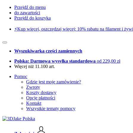
Przejdź do menu
do zawartości
Przejdź do koszyka
⚡️Kup więcej, oszczędzaj więcej: 10% rabatu na filament i żywi
Wyszukiwarka części zamiennych
Polska: Darmowa wysyłka standardowa
od 229,00 zł
Więcej niż 11.100 art.
Pomoc
Gdzie jest moje zamówienie?
Zwroty
Koszty dostawy
Opcje płatności
Kontakt
Wszystkie tematy pomocy