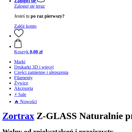
Zaloguj się
Zaloguj się teraz
Jesteś tu
po raz pierwszy?
Załóż konto
Koszyk
0,00 zł
Marki
Drukarki 3D i więcej
Części zamienne i ulepszenia
Filamenty
Żywice
Akcesoria
⚡ Sale
🔥 Nowości
Zortrax
Z-GLASS Naturalnie pr
Wolny od zniekształceń i przejrzysty