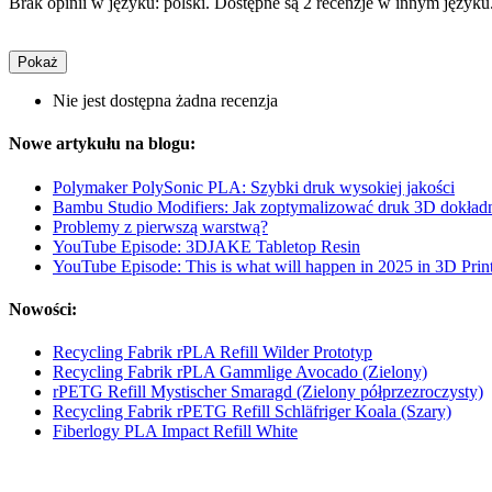
Brak opinii w języku: polski. Dostępne są 2 recenzje w innym języku
Pokaż
Nie jest dostępna żadna recenzja
Nowe artykułu na blogu:
Polymaker PolySonic PLA: Szybki druk wysokiej jakości
Bambu Studio Modifiers: Jak zoptymalizować druk 3D dokładni
Problemy z pierwszą warstwą?
YouTube Episode: 3DJAKE Tabletop Resin
YouTube Episode: This is what will happen in 2025 in 3D Prin
Nowości:
Recycling Fabrik rPLA Refill Wilder Prototyp
Recycling Fabrik rPLA Gammlige Avocado (Zielony)
rPETG Refill Mystischer Smaragd (Zielony półprzezroczysty)
Recycling Fabrik rPETG Refill Schläfriger Koala (Szary)
Fiberlogy PLA Impact Refill White