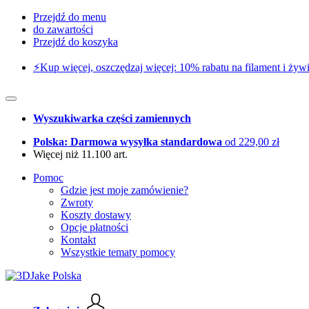
Przejdź do menu
do zawartości
Przejdź do koszyka
⚡️Kup więcej, oszczędzaj więcej: 10% rabatu na filament i żywi
Wyszukiwarka części zamiennych
Polska: Darmowa wysyłka standardowa
od 229,00 zł
Więcej niż 11.100 art.
Pomoc
Gdzie jest moje zamówienie?
Zwroty
Koszty dostawy
Opcje płatności
Kontakt
Wszystkie tematy pomocy