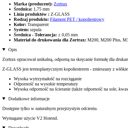
Marka (producent):
Zortrax
Średnica:
1,75 mm
Linia produktów :
Z-GLASS
Rodzaj produktu:
Filament PET / kopoliestrowy
Kolor:
Transparent
System:
szpula
Średnica - Tolerancja:
± 0,05 mm
Materiał do drukowania dla Zortrax:
M200, M200 Plus, M3
Opis
Zortrax opracował unikalną, odporną na skręcanie formułę dla druk
Z-GLASS jest termoplastycznym kopoliesterem - zmieszany z włókie
Wysoka wytrzymałość na rozciąganie
Odporność na wysokie temperatury
Wysoka odporność na ścieranie (także odporność na sole, kwas
Dodatkowe informacje
Dostępne tylko w naturalnym przejrzystym odcieniu.
Wymagane użycie V2 Hotend.
Downloads