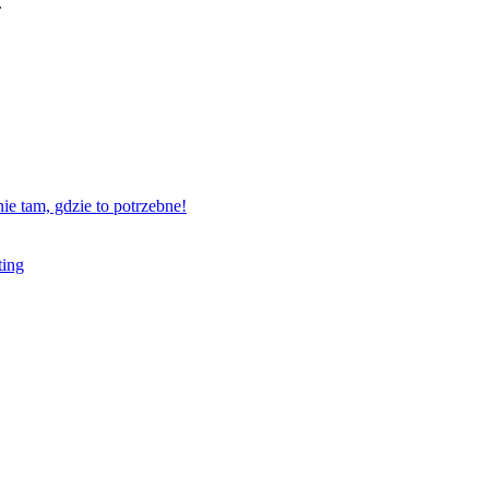
.
e tam, gdzie to potrzebne!
ting