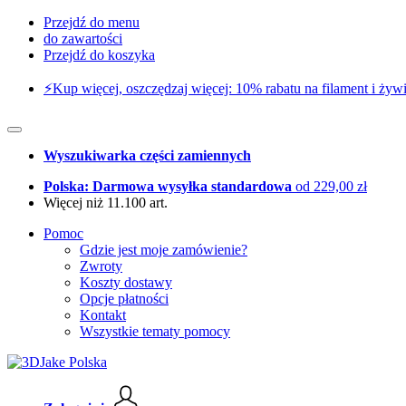
Przejdź do menu
do zawartości
Przejdź do koszyka
⚡️Kup więcej, oszczędzaj więcej: 10% rabatu na filament i żywi
Wyszukiwarka części zamiennych
Polska: Darmowa wysyłka standardowa
od 229,00 zł
Więcej niż 11.100 art.
Pomoc
Gdzie jest moje zamówienie?
Zwroty
Koszty dostawy
Opcje płatności
Kontakt
Wszystkie tematy pomocy