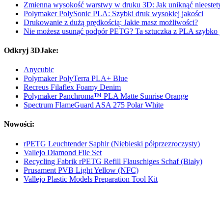
Zmienna wysokość warstwy w druku 3D: Jak uniknąć nieestety
Polymaker PolySonic PLA: Szybki druk wysokiej jakości
Drukowanie z dużą prędkością: Jakie masz możliwości?
Nie możesz usunąć podpór PETG? Ta sztuczka z PLA szybko j
Odkryj 3DJake:
Anycubic
Polymaker PolyTerra PLA+ Blue
Recreus Filaflex Foamy Denim
Polymaker Panchroma™ PLA Matte Sunrise Orange
Spectrum FlameGuard ASA 275 Polar White
Nowości:
rPETG Leuchtender Saphir (Niebieski półprzezroczysty)
Vallejo Diamond File Set
Recycling Fabrik rPETG Refill Flauschiges Schaf (Biały)
Prusament PVB Light Yellow (NFC)
Vallejo Plastic Models Preparation Tool Kit