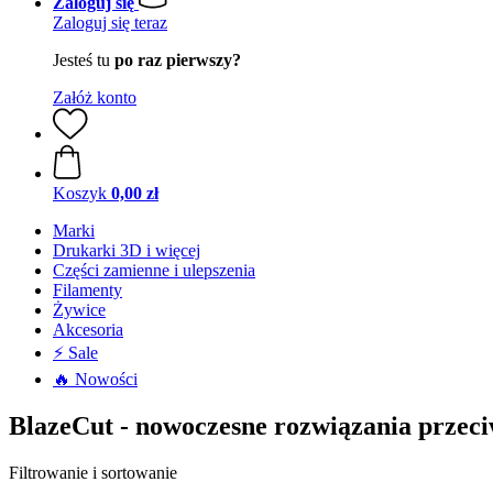
Zaloguj się
Zaloguj się teraz
Jesteś tu
po raz pierwszy?
Załóż konto
Koszyk
0,00 zł
Marki
Drukarki 3D i więcej
Części zamienne i ulepszenia
Filamenty
Żywice
Akcesoria
⚡ Sale
🔥 Nowości
BlazeCut - nowoczesne rozwiązania przec
Filtrowanie i sortowanie