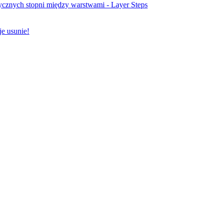
cznych stopni między warstwami - Layer Steps
e usunie!