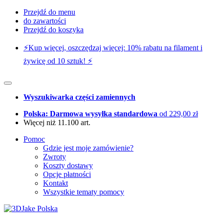
Przejdź do menu
do zawartości
Przejdź do koszyka
⚡️Kup więcej, oszczędzaj więcej: 10% rabatu na filament i
żywicę od 10 sztuk! ⚡️
Wyszukiwarka części zamiennych
Polska: Darmowa wysyłka standardowa
od 229,00 zł
Więcej niż 11.100 art.
Pomoc
Gdzie jest moje zamówienie?
Zwroty
Koszty dostawy
Opcje płatności
Kontakt
Wszystkie tematy pomocy