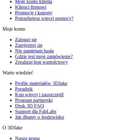
Moje konto klienta
Klienci firmowi
Promocje i kupony
Potrzebujesz więcej pomocy?
Moje konto
Zaloguj się
Zarejestruj się
Nie pamiętam hasła
Gdzie jest moje zamówienie?
Zrealizuj bon wartościowy
Warto wiedzieć
Profile materiałów 3DJake
Poradnik
Kup więcej i zaoszczędź
Program partnerski
Druk 3D FAQ
Support dla FabLabs
Jak dbamy o środowisko
O 3DJake
Nasza grupa