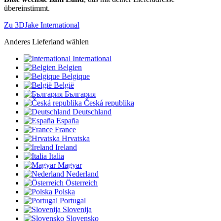
übereinstimmt.
Zu 3DJake International
Anderes Lieferland wählen
International
Belgien
Belgique
België
България
Česká republika
Deutschland
España
France
Hrvatska
Ireland
Italia
Magyar
Nederland
Österreich
Polska
Portugal
Slovenija
Slovensko