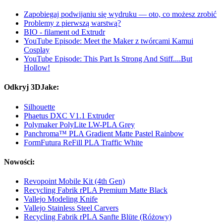
Zapobiegaj podwijaniu się wydruku — oto, co możesz zrobić
Problemy z pierwszą warstwą?
BIO - filament od Extrudr
YouTube Episode: Meet the Maker z twórcami Kamui
Cosplay
YouTube Episode: This Part Is Strong And Stiff....But
Hollow!
Odkryj 3DJake:
Silhouette
Phaetus DXC V1.1 Extruder
Polymaker PolyLite LW-PLA Grey
Panchroma™ PLA Gradient Matte Pastel Rainbow
FormFutura ReFill PLA Traffic White
Nowości:
Revopoint Mobile Kit (4th Gen)
Recycling Fabrik rPLA Premium Matte Black
Vallejo Modeling Knife
Vallejo Stainless Steel Carvers
Recycling Fabrik rPLA Sanfte Blüte (Różowy)