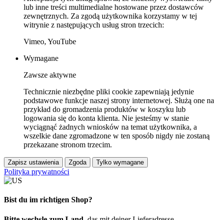
lub inne treści multimedialne hostowane przez dostawców
zewnętrznych. Za zgodą użytkownika korzystamy w tej
witrynie z następujących usług stron trzecich:
Vimeo, YouTube
Wymagane
Zawsze aktywne
Technicznie niezbędne pliki cookie zapewniają jedynie
podstawowe funkcje naszej strony internetowej. Służą one na
przykład do gromadzenia produktów w koszyku lub
logowania się do konta klienta. Nie jesteśmy w stanie
wyciągnąć żadnych wniosków na temat użytkownika, a
wszelkie dane zgromadzone w ten sposób nigdy nie zostaną
przekazane stronom trzecim.
Zapisz ustawienia
Zgoda
Tylko wymagane
Polityka prywatności
Bist du im richtigen Shop?
Bitte wechsle zum Land
, das mit deiner Lieferadresse