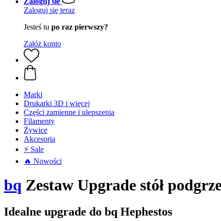
Zaloguj się
Zaloguj się teraz
Jesteś tu
po raz pierwszy?
Załóż konto
Marki
Drukarki 3D i więcej
Części zamienne i ulepszenia
Filamenty
Żywice
Akcesoria
⚡ Sale
🔥 Nowości
bq
Zestaw Upgrade stół podgrz
Idealne upgrade do bq Hephestos