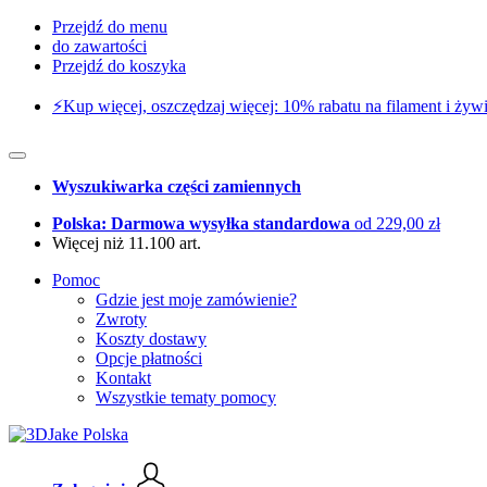
Przejdź do menu
do zawartości
Przejdź do koszyka
⚡️Kup więcej, oszczędzaj więcej: 10% rabatu na filament i żywi
Wyszukiwarka części zamiennych
Polska: Darmowa wysyłka standardowa
od 229,00 zł
Więcej niż 11.100 art.
Pomoc
Gdzie jest moje zamówienie?
Zwroty
Koszty dostawy
Opcje płatności
Kontakt
Wszystkie tematy pomocy