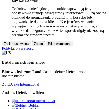
Zawsze aktywne
Technicznie niezbędne pliki cookie zapewniają jedynie
podstawowe funkcje naszej strony internetowej. Służą one na
przykład do gromadzenia produktów w koszyku lub
logowania się do konta klienta. Nie jesteśmy w stanie
wyciągnąć żadnych wniosków na temat użytkownika, a
wszelkie dane zgromadzone w ten sposób nigdy nie zostaną
przekazane stronom trzecim.
Zapisz ustawienia
Zgoda
Tylko wymagane
Polityka prywatności
Bist du im richtigen Shop?
Bitte wechsle zum Land
, das mit deiner Lieferadresse
übereinstimmt.
Zu 3DJake International
Anderes Lieferland wählen
International
Belgien