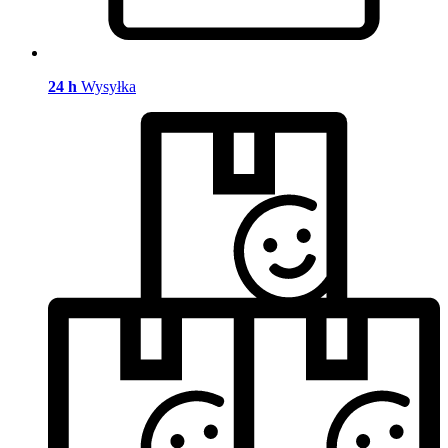
24 h
Wysyłka