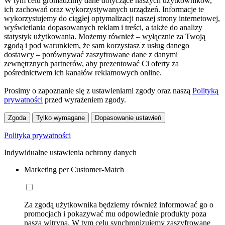
W tym celu gromadzimy dane dotyczące naszych użytkowników,
ich zachowań oraz wykorzystywanych urządzeń. Informacje te
wykorzystujemy do ciągłej optymalizacji naszej strony internetowej,
wyświetlania dopasowanych reklam i treści, a także do analizy
statystyk użytkowania. Możemy również – wyłącznie za Twoją
zgodą i pod warunkiem, że sam korzystasz z usług danego
dostawcy – porównywać zaszyfrowane dane z danymi
zewnętrznych partnerów, aby prezentować Ci oferty za
pośrednictwem ich kanałów reklamowych online.
Prosimy o zapoznanie się z ustawieniami zgody oraz naszą
Polityką
prywatności
przed wyrażeniem zgody.
Zgoda
Tylko wymagane
Dopasowanie ustawień
Polityka prywatności
Indywidualne ustawienia ochrony danych
Marketing per Customer-Match
Za zgodą użytkownika będziemy również informować go o
promocjach i pokazywać mu odpowiednie produkty poza
naszą witryną. W tym celu synchronizujemy zaszyfrowane