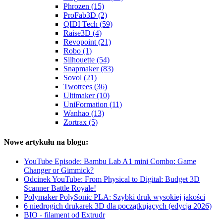
Phrozen (15)
ProFab3D (2)
QIDI Tech (59)
Raise3D (4)
Revopoint (21)
Robo (1)
Silhouette (54)
Snapmaker (83)
Sovol (21)
Twotrees (36)
Ultimaker (10)
UniFormation (11)
Wanhao (13)
Zortrax (5)
Nowe artykułu na blogu:
YouTube Episode: Bambu Lab A1 mini Combo: Game
Changer or Gimmick?
Odcinek YouTube: From Physical to Digital: Budget 3D
Scanner Battle Royale!
Polymaker PolySonic PLA: Szybki druk wysokiej jakości
6 niedrogich drukarek 3D dla początkujących (edycja 2026)
BIO - filament od Extrudr