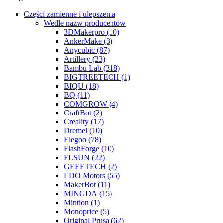
Części zamienne i ulepszenia
Wedle nazw producentów
3DMakerpro (10)
AnkerMake (3)
Anycubic (87)
Artillery (23)
Bambu Lab (318)
BIGTREETECH (1)
BIQU (18)
BQ (11)
COMGROW (4)
CraftBot (2)
Creality (17)
Dremel (10)
Elegoo (78)
FlashForge (10)
FLSUN (22)
GEEETECH (2)
LDO Motors (55)
MakerBot (11)
MINGDA (15)
Mintion (1)
Monoprice (5)
Original Prusa (62)