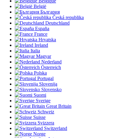
Belgique
België
България
Česká republika
Deutschland
España
France
Hrvatska
Ireland
Italia
Magyar
Nederland
Österreich
Polska
Portugal
Slovenija
Slovensko
Suomi
Sverige
Great Britain
Schweiz
Suisse
Svizzera
Switzerland
Norge