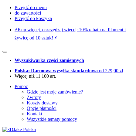
Przejdź do menu
do zawartości
Przejdź do koszyka
⚡️Kup więcej, oszczędzaj więcej: 10% rabatu na filament i
żywicę od 10 sztuk! ⚡️
Wyszukiwarka części zamiennych
Polska: Darmowa wysyłka standardowa
od 229,00 zł
Więcej niż 11.100 art.
Pomoc
Gdzie jest moje zamówienie?
Zwroty
Koszty dostawy
Opcje płatności
Kontakt
Wszystkie tematy pomocy