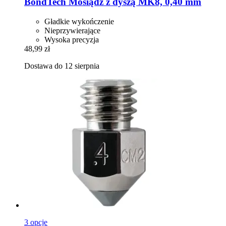
BondTech
Mosiądz z dyszą MK8, 0,40 mm
Gładkie wykończenie
Nieprzywierające
Wysoka precyzja
48,99 zł
Dostawa do 12 sierpnia
3 opcje