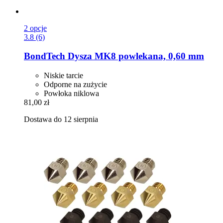
2 opcje
3.8 (6)
BondTech
Dysza MK8 powlekana, 0,60 mm
Niskie tarcie
Odporne na zużycie
Powłoka niklowa
81,00 zł
Dostawa do 12 sierpnia