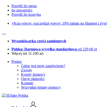
Przejdź do menu
do zawartości
Przejdź do koszyka
⚡️Kup więcej, oszczędzaj więcej: 10% rabatu na filament i żywi
Wyszukiwarka części zamiennych
Polska: Darmowa wysyłka standardowa
od 229,00 zł
Więcej niż 11.100 art.
Pomoc
Gdzie jest moje zamówienie?
Zwroty
Koszty dostawy
Opcje płatności
Kontakt
Wszystkie tematy pomocy