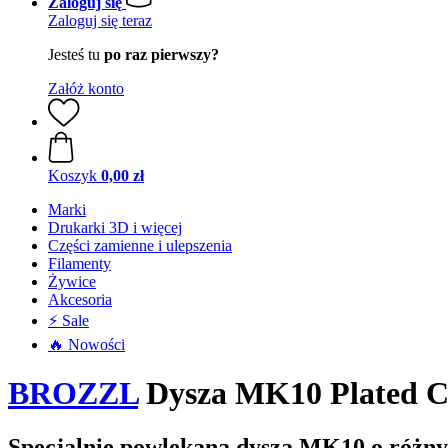
Zaloguj się
Zaloguj się teraz
Jesteś tu
po raz pierwszy?
Załóż konto
Koszyk
0,00 zł
Marki
Drukarki 3D i więcej
Części zamienne i ulepszenia
Filamenty
Żywice
Akcesoria
⚡ Sale
🔥 Nowości
BROZZL
Dysza MK10 Plated C
Specjalnie powlekana dysza MK10 o różny