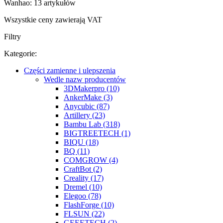
Wanhao: 13 artykułów
Wszystkie ceny zawierają VAT
Filtry
Kategorie:
Części zamienne i ulepszenia
Wedle nazw producentów
3DMakerpro (10)
AnkerMake (3)
Anycubic (87)
Artillery (23)
Bambu Lab (318)
BIGTREETECH (1)
BIQU (18)
BQ (11)
COMGROW (4)
CraftBot (2)
Creality (17)
Dremel (10)
Elegoo (78)
FlashForge (10)
FLSUN (22)
GEEETECH (2)