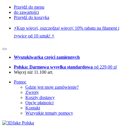
Przejdź do menu
do zawartości
Przejdź do koszyka
⚡️Kup więcej, oszczędzaj więcej: 10% rabatu na filament i
żywicę od 10 sztuk! ⚡️
Wyszukiwarka części zamiennych
Polska: Darmowa wysyłka standardowa
od 229,00 zł
Więcej niż 11.100 art.
Pomoc
Gdzie jest moje zamówienie?
Zwroty
Koszty dostawy
Opcje płatności
Kontakt
Wszystkie tematy pomocy