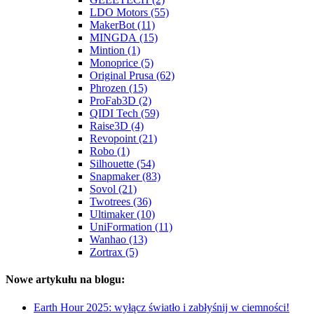
LDO Motors (55)
MakerBot (11)
MINGDA (15)
Mintion (1)
Monoprice (5)
Original Prusa (62)
Phrozen (15)
ProFab3D (2)
QIDI Tech (59)
Raise3D (4)
Revopoint (21)
Robo (1)
Silhouette (54)
Snapmaker (83)
Sovol (21)
Twotrees (36)
Ultimaker (10)
UniFormation (11)
Wanhao (13)
Zortrax (5)
Nowe artykułu na blogu:
Earth Hour 2025: wyłącz światło i zabłyśnij w ciemności!