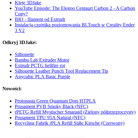
Kleje 3DJake
YouTube Episode: The Elegoo Centauri Carbon 2 - A Carbon
Copy?
BIO - filament od Extrudr
Instalacja czujnika poziomowania BLTouch w Creality Ender
3 V2
Odkryj 3DJake:
Silhouette
Bambu Lab Extruder Motor
Extrudr PCTG hellfire rot
Silhouette Leather Punch Tool Replacement Tip
Anycubic PLA Basic Purple
Nowości:
Protopasta Green Quantum Dots HTPLA
Prusament PVB Smoky Black (NFC)
rPETG Refill Mystischer Smaragd (Zielony półprzezroczysty)
Prusament TPU 95A Natural (NFC)
Recycling Fabrik rPLA Refill Süße Kirsche (Czerwony)