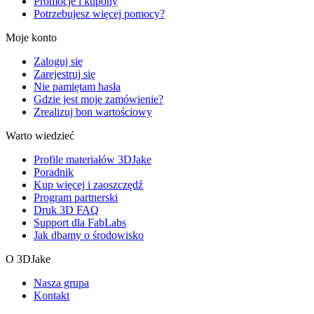
Promocje i kupony
Potrzebujesz więcej pomocy?
Moje konto
Zaloguj się
Zarejestruj się
Nie pamiętam hasła
Gdzie jest moje zamówienie?
Zrealizuj bon wartościowy
Warto wiedzieć
Profile materiałów 3DJake
Poradnik
Kup więcej i zaoszczędź
Program partnerski
Druk 3D FAQ
Support dla FabLabs
Jak dbamy o środowisko
O 3DJake
Nasza grupa
Kontakt