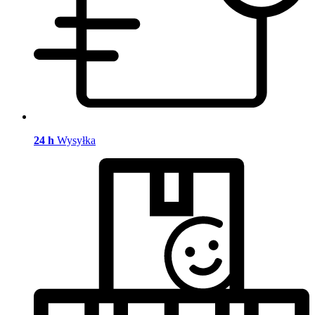
24 h
Wysyłka