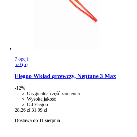
7 opcji
5.0 (5)
Elegoo
Wkład grzewczy, Neptune 3 Max
-12%
Oryginalna część zamienna
Wysoka jakość
Od Elegoo
28,26 zł
31,99 zł
Dostawa do 11 sierpnia