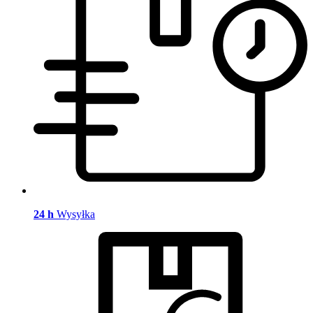
24 h
Wysyłka