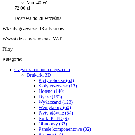
Moc 40 W
72,00 zł
Dostawa do 28 września
Wkłady grzewcze: 18 artykułów
Wszystkie ceny zawierają VAT
Filtry
Kategorie:
Części zamienne i ulepszenia
Drukarki 3D
Płyty robocze (63)
Stoły grzewcze (13)
Hotend (140)
Dysze (195)
Wytłaczarki (123)
Wentylatory (60)
Płyty główne (54)
Rurki PTFE (9)
Obudowy (33)
Panele komponentowe (32)
Kamery (14)