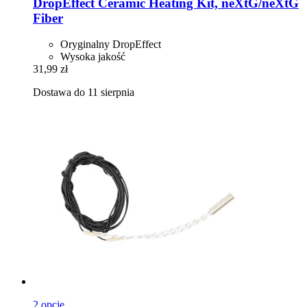
DropEffect
Ceramic Heating Kit, neXtG/neXtG
Fiber
Oryginalny DropEffect
Wysoka jakość
31,99 zł
Dostawa do 11 sierpnia
2 opcje