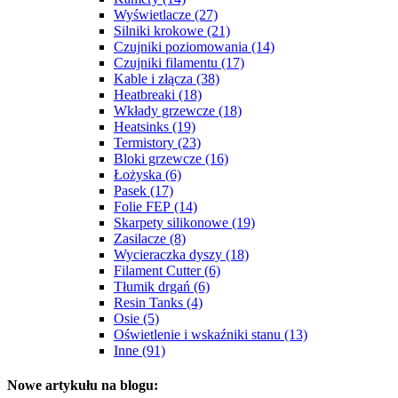
Wyświetlacze (27)
Silniki krokowe (21)
Czujniki poziomowania (14)
Czujniki filamentu (17)
Kable i złącza (38)
Heatbreaki (18)
Wkłady grzewcze (18)
Heatsinks (19)
Termistory (23)
Bloki grzewcze (16)
Łożyska (6)
Pasek (17)
Folie FEP (14)
Skarpety silikonowe (19)
Zasilacze (8)
Wycieraczka dyszy (18)
Filament Cutter (6)
Tłumik drgań (6)
Resin Tanks (4)
Osie (5)
Oświetlenie i wskaźniki stanu (13)
Inne (91)
Nowe artykułu na blogu: