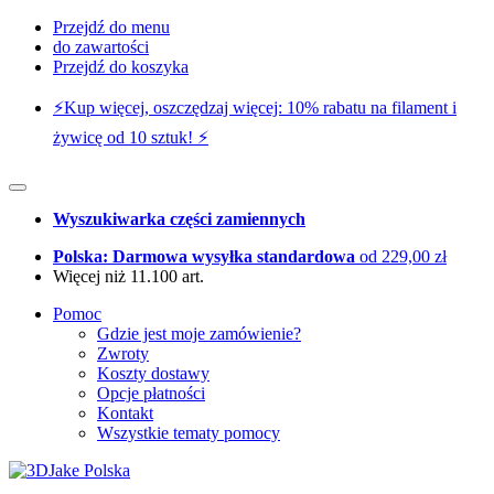
Przejdź do menu
do zawartości
Przejdź do koszyka
⚡️Kup więcej, oszczędzaj więcej: 10% rabatu na filament i
żywicę od 10 sztuk! ⚡️
Wyszukiwarka części zamiennych
Polska: Darmowa wysyłka standardowa
od 229,00 zł
Więcej niż 11.100 art.
Pomoc
Gdzie jest moje zamówienie?
Zwroty
Koszty dostawy
Opcje płatności
Kontakt
Wszystkie tematy pomocy