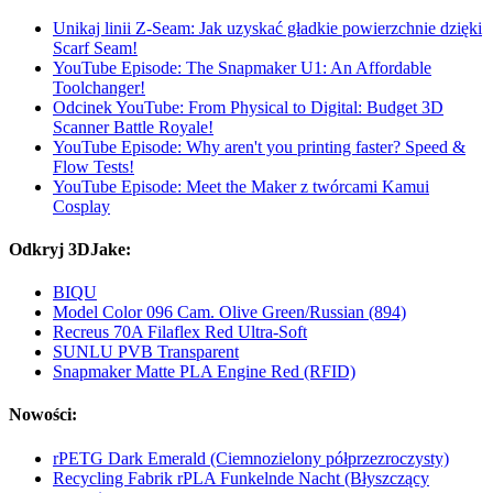
Unikaj linii Z-Seam: Jak uzyskać gładkie powierzchnie dzięki
Scarf Seam!
YouTube Episode: The Snapmaker U1: An Affordable
Toolchanger!
Odcinek YouTube: From Physical to Digital: Budget 3D
Scanner Battle Royale!
YouTube Episode: Why aren't you printing faster? Speed &
Flow Tests!
YouTube Episode: Meet the Maker z twórcami Kamui
Cosplay
Odkryj 3DJake:
BIQU
Model Color 096 Cam. Olive Green/Russian (894)
Recreus 70A Filaflex Red Ultra-Soft
SUNLU PVB Transparent
Snapmaker Matte PLA Engine Red (RFID)
Nowości:
rPETG Dark Emerald (Ciemnozielony półprzezroczysty)
Recycling Fabrik rPLA Funkelnde Nacht (Błyszczący