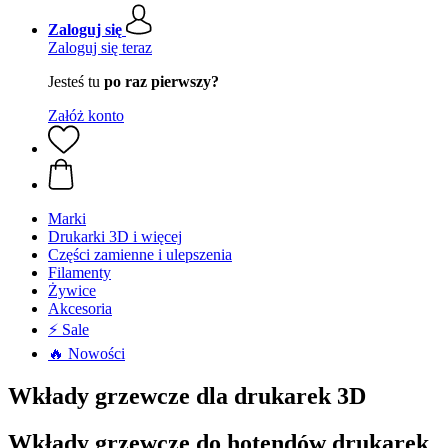
Zaloguj się
Zaloguj się teraz
Jesteś tu
po raz pierwszy?
Załóż konto
Marki
Drukarki 3D i więcej
Części zamienne i ulepszenia
Filamenty
Żywice
Akcesoria
⚡ Sale
🔥 Nowości
Wkłady grzewcze dla drukarek 3D
Wkłady grzewcze do hotendów drukarek