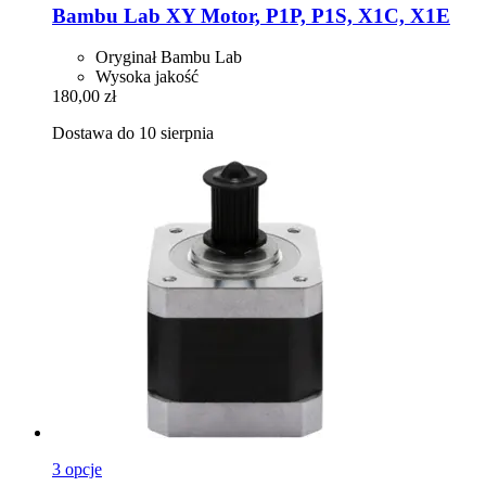
Bambu Lab
XY Motor, P1P, P1S, X1C, X1E
Oryginał Bambu Lab
Wysoka jakość
180,00 zł
Dostawa do 10 sierpnia
3 opcje