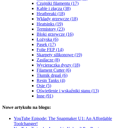
Czujniki filamentu (17)
Kable i złącza (38)
Heatbreaki (18)
Wkłady grzewcze (18)
Heatsinks (19)
Termistory (23)
Bloki grzewcze (16)
Łożyska (6)
Pasek (17)
Folie FEP (14)
Skarpety silikonowe (19)
Zasilacze (8)
Wycieraczka dyszy (18)
Filament Cutter (6)
Tłumik drgań (6)
Resin Tanks (4)
Osie (5)
Oświetlenie i wskaźniki stanu (13)
Inne (91)
Nowe artykułu na blogu:
YouTube Episode: The Snapmaker U1: An Affordable
Toolchanger!