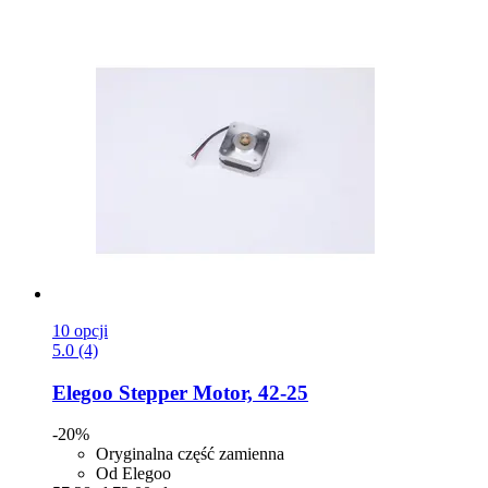
10 opcji
5.0 (4)
Elegoo
Stepper Motor, 42-​25
-20%
Oryginalna część zamienna
Od Elegoo