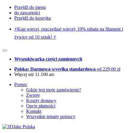
Przejdź do menu
do zawartości
Przejdź do koszyka
⚡️Kup więcej, oszczędzaj więcej: 10% rabatu na filament i
żywicę od 10 sztuk! ⚡️
Wyszukiwarka części zamiennych
Polska: Darmowa wysyłka standardowa
od 229,00 zł
Więcej niż 11.100 art.
Pomoc
Gdzie jest moje zamówienie?
Zwroty
Koszty dostawy
Opcje płatności
Kontakt
Wszystkie tematy pomocy