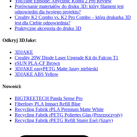
YouTube Episode: Anycubic Kobra 2 Pro Review
Porównanie materiałów do druku 3D: który filament jest
odpowiedni dla twojego projektu?
Creality K2 Combo vs. K2 Pro Combo – która drukarka 3D
jest dla Ciebie odpowiednia?
Praktyczne akcesoria do druku 3D
Odkryj 3DJake:
3DJAKE
Creality 20W Diode Laser Upgrade Kit do Falcon T1
eSUN PLA-CF Brown
3DJAKE easyPETG Matte Jasny niebieski
3DJAKE ABS Yellow
Nowości:
BIGTREETECH Panda Sense Pro
Fiberlogy PLA Impact Refill Blue
Recycling Fabrik rPLA Premium Matte White
Recycling Fabrik rPETG Poliertes Glas (Przezroczysty)
Recycling Fabrik rPETG Refill Sturer Esel (Szary)