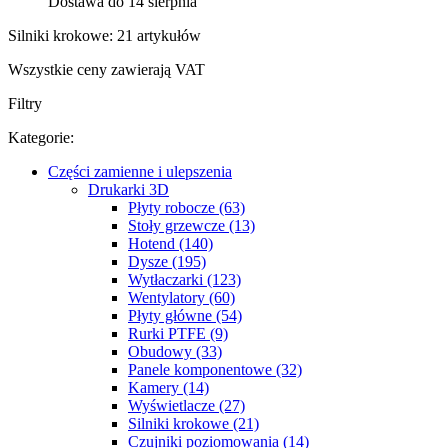
Dostawa do 14 sierpnia
Silniki krokowe: 21 artykułów
Wszystkie ceny zawierają VAT
Filtry
Kategorie:
Części zamienne i ulepszenia
Drukarki 3D
Płyty robocze (63)
Stoły grzewcze (13)
Hotend (140)
Dysze (195)
Wytłaczarki (123)
Wentylatory (60)
Płyty główne (54)
Rurki PTFE (9)
Obudowy (33)
Panele komponentowe (32)
Kamery (14)
Wyświetlacze (27)
Silniki krokowe (21)
Czujniki poziomowania (14)