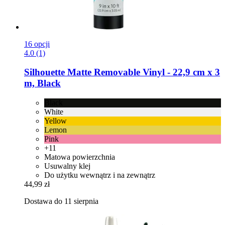
16 opcji
4.0 (1)
Silhouette
Matte Removable Vinyl -​ 22,9 cm x 3
m, Black
Black
White
Yellow
Lemon
Pink
+11
Matowa powierzchnia
Usuwalny klej
Do użytku wewnątrz i na zewnątrz
44,99 zł
Dostawa do 11 sierpnia