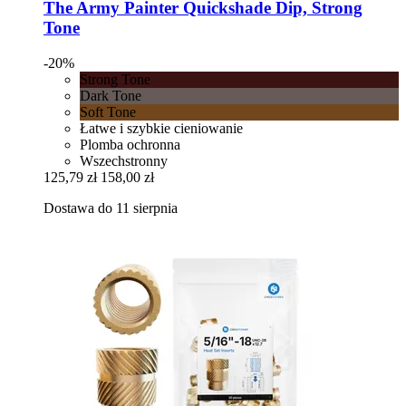
The Army Painter
Quickshade Dip, Strong
Tone
-20%
Strong Tone
Dark Tone
Soft Tone
Łatwe i szybkie cieniowanie
Plomba ochronna
Wszechstronny
125,79 zł
158,00 zł
Dostawa do 11 sierpnia