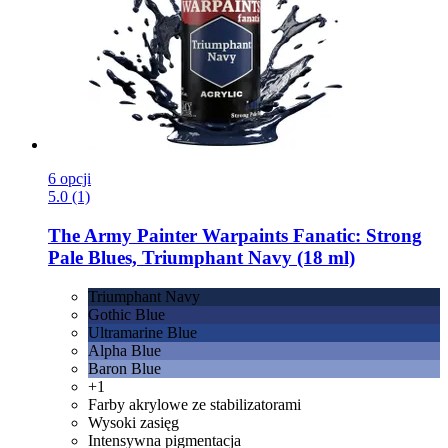
6 opcji
5.0 (1)
The Army Painter
Warpaints Fanatic: Strong
Pale Blues, Triumphant Navy (18 ml)
Triumphant Navy
Gothic Blue
Ultramarine Blue
Alpha Blue
Baron Blue
+1
Farby akrylowe ze stabilizatorami
Wysoki zasięg
Intensywna pigmentacja