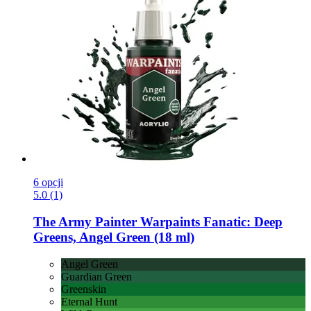
6 opcji
5.0 (1)
The Army Painter
Warpaints Fanatic: Deep
Greens, Angel Green (18 ml)
Angel Green
Guardian Green
Greenskin
Eternal Hunt