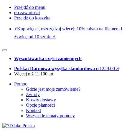
Przejdź do menu
do zawartości
Przejdź do koszyka
⚡️Kup więcej, oszczędzaj więcej: 10% rabatu na filament i
żywicę od 10 sztuk! ⚡️
Wyszukiwarka części zamiennych
Polska: Darmowa wysyłka standardowa
od 229,00 zł
Więcej niż 11.100 art.
Pomoc
Gdzie jest moje zamówienie?
Zwroty
Koszty dostawy
Opcje płatności
Kontakt
Wszystkie tematy pomocy