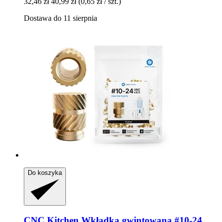
32,46 zł
40,99 zł
(0,65 zł / szt.)
Dostawa do 11 sierpnia
Do koszyka
CNC Kitchen
Wkładka gwintowana #10-​24