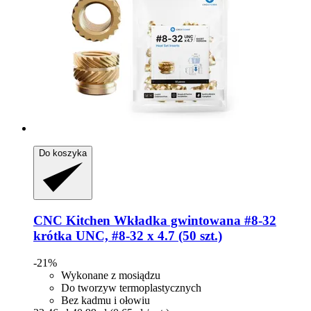
Do koszyka
CNC Kitchen
Wkładka gwintowana #8-​32
krótka UNC, #8-​32 x 4.7 (50 szt.)
-21%
Wykonane z mosiądzu
Do tworzyw termoplastycznych
Bez kadmu i ołowiu