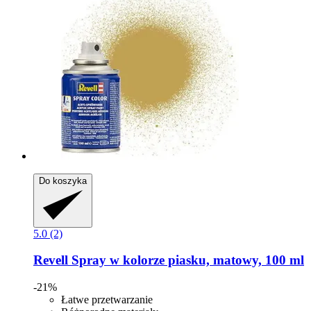
Do koszyka
5.0 (2)
Revell
Spray w kolorze piasku, matowy, 100 ml
-21%
Łatwe przetwarzanie