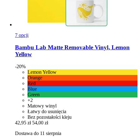
7 opcji
Bambu Lab
Matte Removable Vinyl, Lemon
Yellow
-20%
Lemon Yellow
Orange
Red
Blue
Green
+2
Matowy winyl
Łatwy do usunięcia
Bez pozostałości kleju
42,95 zł
54,00 zł
Dostawa do 11 sierpnia