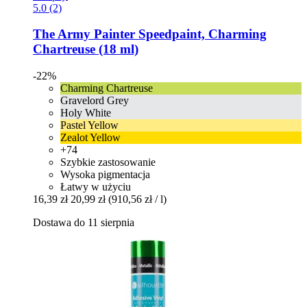
5.0 (2)
The Army Painter
Speedpaint, Charming
Chartreuse (18 ml)
-22%
Charming Chartreuse
Gravelord Grey
Holy White
Pastel Yellow
Zealot Yellow
+74
Szybkie zastosowanie
Wysoka pigmentacja
Łatwy w użyciu
16,39 zł
20,99 zł
(910,56 zł / l)
Dostawa do 11 sierpnia