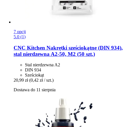
7 opcji
5.0 (1)
CNC Kitchen
Nakrętki sześciokątne (DIN 934),
stal nierdzewna A2-​50, M2 (50 szt.)
Stal nierdzewna A2
DIN 934
Sześciokąt
20,99 zł
(0,42 zł / szt.)
Dostawa do 11 sierpnia