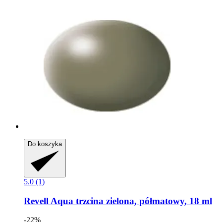
Do koszyka
5.0 (1)
Revell
Aqua trzcina zielona, ​​półmatowy, 18 ml
-22%