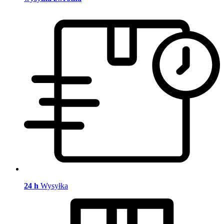
24 h
Wysyłka