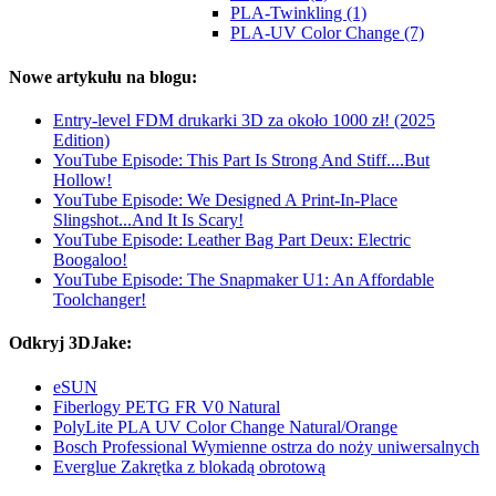
PLA-Twinkling (1)
PLA-UV Color Change (7)
Nowe artykułu na blogu:
Entry-level FDM drukarki 3D za około 1000 zł! (2025
Edition)
YouTube Episode: This Part Is Strong And Stiff....But
Hollow!
YouTube Episode: We Designed A Print-In-Place
Slingshot...And It Is Scary!
YouTube Episode: Leather Bag Part Deux: Electric
Boogaloo!
YouTube Episode: The Snapmaker U1: An Affordable
Toolchanger!
Odkryj 3DJake:
eSUN
Fiberlogy PETG FR V0 Natural
PolyLite PLA UV Color Change Natural/Orange
Bosch Professional Wymienne ostrza do noży uniwersalnych
Everglue Zakrętka z blokadą obrotową