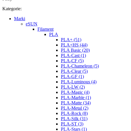
Kategorie:
Marki
eSUN
Filament
PLA
PLA+ (51)
PLA+HS (44)
PLA Basic (20)
PLA-Cast (1)
PLA-CF (5)
PLA-Chameleon (5)
PLA-Clear (5)
PLA-GF (1)
PLA-Luminous (4)
PLA-LW (2)
PLA-Magic (4)
PLA-Marble (1)
PLA-Matte (34)
PLA-Metal (2)
PLA-Rock (8)
PLA-Silk (31)
PLA-ST (3)
PLA-Stars (1)