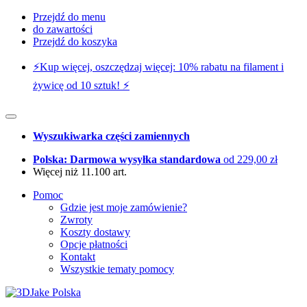
Przejdź do menu
do zawartości
Przejdź do koszyka
⚡️Kup więcej, oszczędzaj więcej: 10% rabatu na filament i
żywicę od 10 sztuk! ⚡️
Wyszukiwarka części zamiennych
Polska: Darmowa wysyłka standardowa
od 229,00 zł
Więcej niż 11.100 art.
Pomoc
Gdzie jest moje zamówienie?
Zwroty
Koszty dostawy
Opcje płatności
Kontakt
Wszystkie tematy pomocy