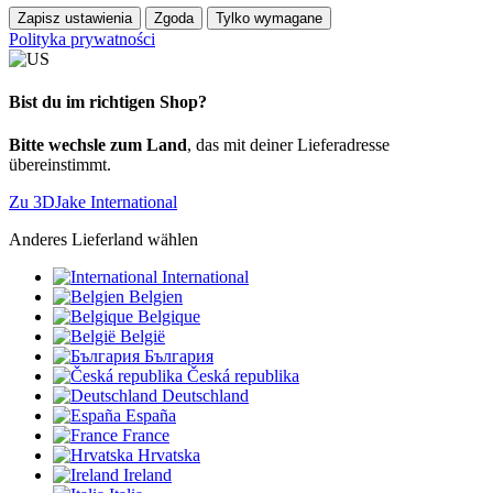
Zapisz ustawienia
Zgoda
Tylko wymagane
Polityka prywatności
Bist du im richtigen Shop?
Bitte wechsle zum Land
, das mit deiner Lieferadresse
übereinstimmt.
Zu 3DJake International
Anderes Lieferland wählen
International
Belgien
Belgique
België
България
Česká republika
Deutschland
España
France
Hrvatska
Ireland