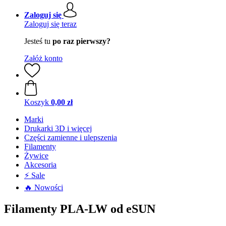
Zaloguj się
Zaloguj się teraz
Jesteś tu
po raz pierwszy?
Załóż konto
Koszyk
0,00 zł
Marki
Drukarki 3D i więcej
Części zamienne i ulepszenia
Filamenty
Żywice
Akcesoria
⚡ Sale
🔥 Nowości
Filamenty PLA-LW od eSUN