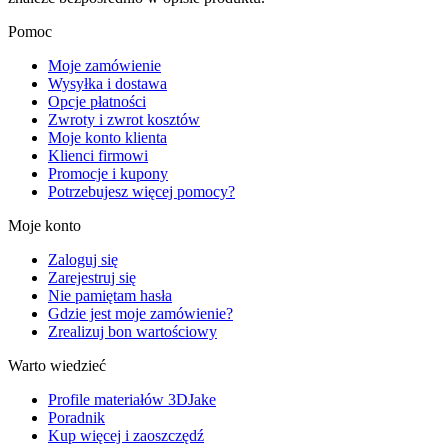
Pomoc
Moje zamówienie
Wysyłka i dostawa
Opcje płatności
Zwroty i zwrot kosztów
Moje konto klienta
Klienci firmowi
Promocje i kupony
Potrzebujesz więcej pomocy?
Moje konto
Zaloguj się
Zarejestruj się
Nie pamiętam hasła
Gdzie jest moje zamówienie?
Zrealizuj bon wartościowy
Warto wiedzieć
Profile materiałów 3DJake
Poradnik
Kup więcej i zaoszczędź