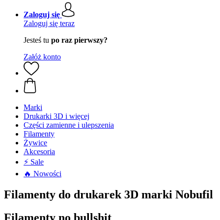
Zaloguj się
Zaloguj się teraz
Jesteś tu
po raz pierwszy?
Załóż konto
Marki
Drukarki 3D i więcej
Części zamienne i ulepszenia
Filamenty
Żywice
Akcesoria
⚡ Sale
🔥 Nowości
Filamenty do drukarek 3D marki Nobufil
Filamenty no bullshit