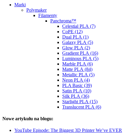
Marki
Polymaker
Filamenty
Panchroma™
Celestial PLA (7)
CoPE (12)
Dual PLA (1)
Galaxy PLA (5)
Glow PLA (2)
Gradient PLA (16)
Luminous PLA (5)
Marble PLA (6)
Matte PLA (84)
Metallic PLA (5)
Neon PLA (4)
PLA Basic (39)
Satin PLA (10)
Silk PLA (36)
Starlight PLA (15)
Translucent PLA (6)
Nowe artykułu na blogu:
YouTube Episode: The Biggest 3D Printer We’ve EVER