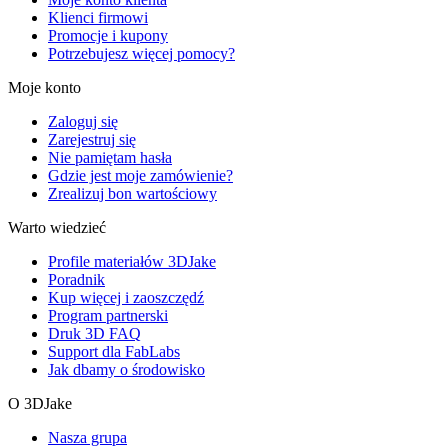
Klienci firmowi
Promocje i kupony
Potrzebujesz więcej pomocy?
Moje konto
Zaloguj się
Zarejestruj się
Nie pamiętam hasła
Gdzie jest moje zamówienie?
Zrealizuj bon wartościowy
Warto wiedzieć
Profile materiałów 3DJake
Poradnik
Kup więcej i zaoszczędź
Program partnerski
Druk 3D FAQ
Support dla FabLabs
Jak dbamy o środowisko
O 3DJake
Nasza grupa