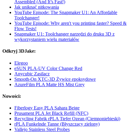
Assembled (And It’s Fast!)
Jak uniknąć nitkowania
YouTube Episode: The Snapmaker U1: An Affordable
Toolchanger!
YouTube Episode: Why aren't you printing faster? Speed &
Flow Tests!
Snapmaker U1: Toolchanger narzędzi do druku 3D z
wykorzystaniem wielu materiałów
Odkryj 3DJake:
Elegoo
eSUN PLA-UV Color Change Red
Anycubic Zasilacz
Smooth-On XTC-3D Żywice epoksydowe
AzureFilm PLA Matte HS Mist Grey
Nowości:
Fiberlogy Easy PLA Sahara Beige
Prusament PLA Jet Black Refill (NFC)
Recycling Fabrik rPLA Tiefer Ozean (Ciemnoniebieski)
rPLA Funkelnde Tanne (Błyszczący zielony)
Vallejo Stainless Steel Probes