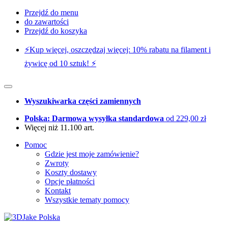
Przejdź do menu
do zawartości
Przejdź do koszyka
⚡️Kup więcej, oszczędzaj więcej: 10% rabatu na filament i
żywicę od 10 sztuk! ⚡️
Wyszukiwarka części zamiennych
Polska: Darmowa wysyłka standardowa
od 229,00 zł
Więcej niż 11.100 art.
Pomoc
Gdzie jest moje zamówienie?
Zwroty
Koszty dostawy
Opcje płatności
Kontakt
Wszystkie tematy pomocy