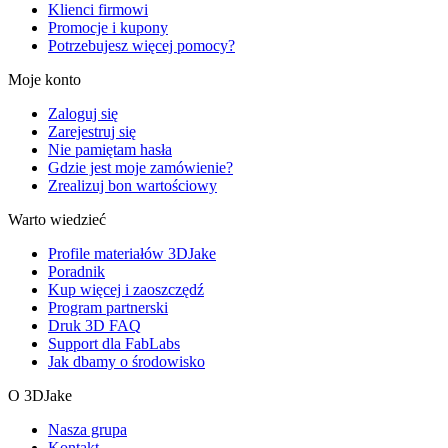
Klienci firmowi
Promocje i kupony
Potrzebujesz więcej pomocy?
Moje konto
Zaloguj się
Zarejestruj się
Nie pamiętam hasła
Gdzie jest moje zamówienie?
Zrealizuj bon wartościowy
Warto wiedzieć
Profile materiałów 3DJake
Poradnik
Kup więcej i zaoszczędź
Program partnerski
Druk 3D FAQ
Support dla FabLabs
Jak dbamy o środowisko
O 3DJake
Nasza grupa
Kontakt