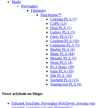
Marki
Polymaker
Filamenty
Panchroma™
Celestial PLA (7)
CoPE (12)
Dual PLA (1)
Galaxy PLA (5)
Glow PLA (2)
Gradient PLA (16)
Luminous PLA (5)
Marble PLA (6)
Matte PLA (84)
Metallic PLA (5)
Neon PLA (4)
PLA Basic (39)
Satin PLA (10)
Silk PLA (36)
Starlight PLA (15)
Translucent PLA (6)
Nowe artykułu na blogu:
Odcinek YouTube: Polymaker PolyDryer: rewolucyjne
suszenie i przechowywanie filamentów!