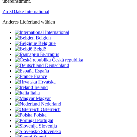
übereinstimmt.
Zu 3DJake International
Anderes Lieferland wählen
International
Belgien
Belgique
België
България
Česká republika
Deutschland
España
France
Hrvatska
Ireland
Italia
Magyar
Nederland
Österreich
Polska
Portugal
Slovenija
Slovensko
Suomi