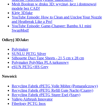
Mesh Boolean w druku 3D: wycinaj, łącz i dostosowuj
modele bez CAD!
Kleje 3DJake
YouTube Episode: How to Clean and Unclog Your Nozzle
and Heatbreak Like a Pro!
YouTube Episode: Game-Changer: Bambu A1 mini
SwapMod!
Odkryj 3DJake:
Polymaker
SUNLU PETG Silver
Silhouette Duct Tape Sheets - 21,5 cm x 28 cm
Polymaker PolyMax PLA turkusowy
eSUN PETG+HS Grey
Nowości:
Recycling Fabrik rPETG Volle Möhre (Pomarańczowy)
Recycling Fabrik rPETG Refill Gute Nacht (Czarny)
Recycling Fabrik rPETG Sturer Esel (Szary)
Vallejo Airbrush Innovator
Fiberlogy PCTG Inox