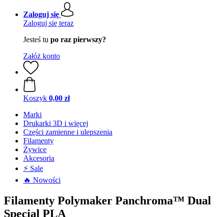
Zaloguj się
Zaloguj się teraz
Jesteś tu
po raz pierwszy?
Załóż konto
Koszyk
0,00 zł
Marki
Drukarki 3D i więcej
Części zamienne i ulepszenia
Filamenty
Żywice
Akcesoria
⚡ Sale
🔥 Nowości
Filamenty Polymaker Panchroma™ Dual
Special PLA