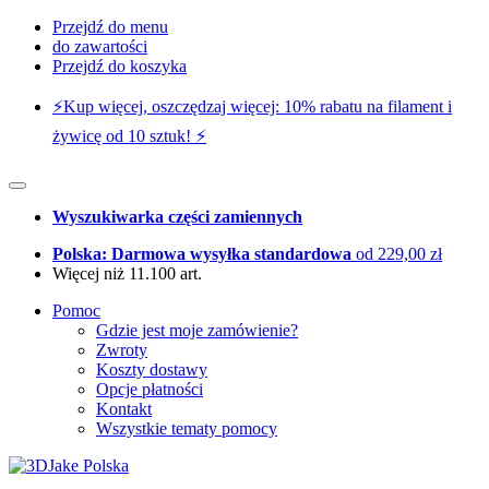
Przejdź do menu
do zawartości
Przejdź do koszyka
⚡️Kup więcej, oszczędzaj więcej: 10% rabatu na filament i
żywicę od 10 sztuk! ⚡️
Wyszukiwarka części zamiennych
Polska: Darmowa wysyłka standardowa
od 229,00 zł
Więcej niż 11.100 art.
Pomoc
Gdzie jest moje zamówienie?
Zwroty
Koszty dostawy
Opcje płatności
Kontakt
Wszystkie tematy pomocy