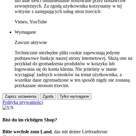
lub inne treści multimedialne hostowane przez dostawców
zewnętrznych. Za zgodą użytkownika korzystamy w tej
witrynie z następujących usług stron trzecich:
Vimeo, YouTube
Wymagane
Zawsze aktywne
Technicznie niezbędne pliki cookie zapewniają jedynie
podstawowe funkcje naszej strony internetowej. Służą one na
przykład do gromadzenia produktów w koszyku lub
logowania się do konta klienta. Nie jesteśmy w stanie
wyciągnąć żadnych wniosków na temat użytkownika, a
wszelkie dane zgromadzone w ten sposób nigdy nie zostaną
przekazane stronom trzecim.
Zapisz ustawienia
Zgoda
Tylko wymagane
Polityka prywatności
Bist du im richtigen Shop?
Bitte wechsle zum Land
, das mit deiner Lieferadresse