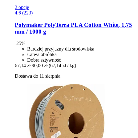
2 opcje
4.6 (223)
Polymaker
PolyTerra PLA Cotton White, 1,75
mm / 1000 g
-25%
Bardziej przyjazny dla środowiska
Łatwa obróbka
Dobra sztywność
67,14 zł
90,00 zł
(67,14 zł / kg)
Dostawa do 11 sierpnia