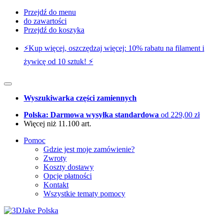
Przejdź do menu
do zawartości
Przejdź do koszyka
⚡️Kup więcej, oszczędzaj więcej: 10% rabatu na filament i
żywicę od 10 sztuk! ⚡️
Wyszukiwarka części zamiennych
Polska: Darmowa wysyłka standardowa
od 229,00 zł
Więcej niż 11.100 art.
Pomoc
Gdzie jest moje zamówienie?
Zwroty
Koszty dostawy
Opcje płatności
Kontakt
Wszystkie tematy pomocy