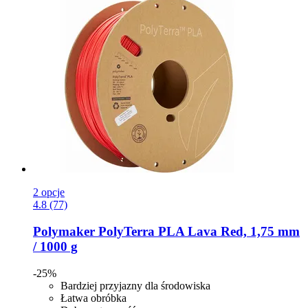
2 opcje
4.8 (77)
Polymaker
PolyTerra PLA Lava Red, 1,75 mm
/ 1000 g
-25%
Bardziej przyjazny dla środowiska
Łatwa obróbka