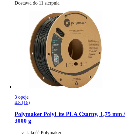
Dostawa do 11 sierpnia
3 opcje
4.8 (16)
Polymaker
PolyLite PLA Czarny, 1,75 mm /
3000 g
Jakość Polymaker