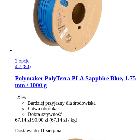
2 opcje
4.7 (80)
Polymaker
PolyTerra PLA Sapphire Blue, 1,75
mm / 1000 g
-25%
Bardziej przyjazny dla środowiska
Łatwa obróbka
Dobra sztywność
67,14 zł
90,00 zł
(67,14 zł / kg)
Dostawa do 11 sierpnia