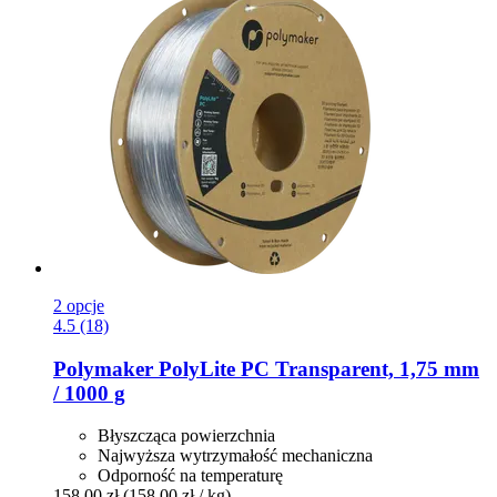
2 opcje
4.5 (18)
Polymaker
PolyLite PC Transparent, 1,75 mm
/ 1000 g
Błyszcząca powierzchnia
Najwyższa wytrzymałość mechaniczna
Odporność na temperaturę
158,00 zł
(158,00 zł / kg)