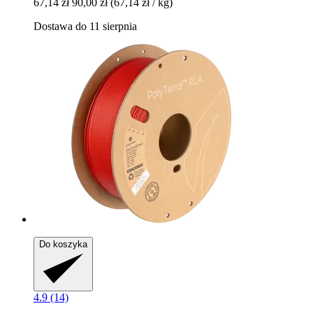
67,14 zł
90,00 zł
(67,14 zł / kg)
Dostawa do 11 sierpnia
Do koszyka
4.9 (14)