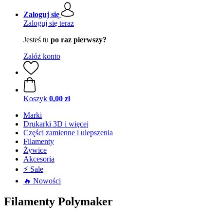
Zaloguj się
Zaloguj się teraz
Jesteś tu
po raz pierwszy?
Załóż konto
Koszyk
0,00 zł
Marki
Drukarki 3D i więcej
Części zamienne i ulepszenia
Filamenty
Żywice
Akcesoria
⚡ Sale
🔥 Nowości
Filamenty Polymaker