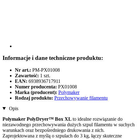
Informacje i dane techniczne produktu:
Nr art.:
PM-PX01008
Zawartość:
1 szt.
EAN:
6938936717911
Numer producenta:
PX01008
Marka (producent):
Polymaker
Rodzaj produktu:
Przechowywanie filamentu
Opis
Polymaker PolyDryer™ Box XL
to idealne rozwiązanie do
niezawodnego przechowywania dużych szpul filamentu w suchych
warunkach oraz bezpośredniego drukowania z nich.
Zaprojektowana z myślą o szpulach do 3 kg, łączy skuteczne