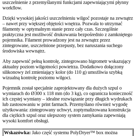
uszczelnienie z przemyślanymi funkcjami zapewniającymi płynny
workflow.
Dzięki wysokiej jakości uszczelnieniu wilgoć pozostaje na zewnątrz
– nawet przy większej objętości wnętrza. Pozwala to utrzymać
filamenty w optymalnym stanie przez cały czas. Szczególnie
praktyczna jest możliwość drukowania bezpośrednio z zamkniętego
pojemnika. Filament prowadzony jest na zewnątrz przez
zintegrowane, uszczelnione przepusty, bez naruszania suchego
środowiska wewnątrz.
Aby zapewnić pełną kontrolę, zintegrowano higrometr wskazujący
aktualny poziom wilgotności powietrza. Dodatkowo dołączony
silikonowy żel zmieniający kolor (do 110 g) umożliwia szybką
wizualną kontrolę poziomu wilgoci.
Pojemnik został specjalnie zaprojektowany dla dużych szpul o
wymiarach do Ø300 x 118 mm (do 3 kg), co ogranicza konieczność
ich częstej wymiany – idealne rozwiązanie przy długich wydrukach
lub zastosowaniu w print farmach. Przemyślano również wygodę
użytkowania: zintegrowany uchwyt, zoptymalizowana konstrukcja
dla ciężkich szpul oraz ulepszony system zamykania zapewniają
wysoki komfort obsługi.
Wskazówka:
Jako część systemu PolyDryer™ box można