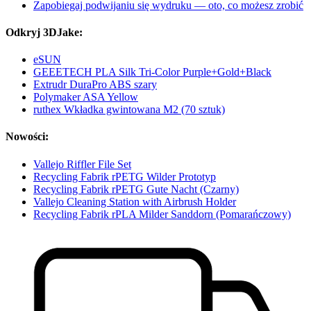
Zapobiegaj podwijaniu się wydruku — oto, co możesz zrobić
Odkryj 3DJake:
eSUN
GEEETECH PLA Silk Tri-Color Purple+Gold+Black
Extrudr DuraPro ABS szary
Polymaker ASA Yellow
ruthex Wkładka gwintowana M2 (70 sztuk)
Nowości:
Vallejo Riffler File Set
Recycling Fabrik rPETG Wilder Prototyp
Recycling Fabrik rPETG Gute Nacht (Czarny)
Vallejo Cleaning Station with Airbrush Holder
Recycling Fabrik rPLA Milder Sanddorn (Pomarańczowy)