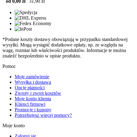
od 0,00 zł
31,90 zł
*Podane koszty dostawy obowiązują w przypadku standardowej
wysyłki. Mogą wystąpić dodatkowe opłaty, np. ze względu na
wagę, rozmiar lub właściwości produktów. Informacje te można
znaleźć bezpośrednio w opisie produktu.
Pomoc
Moje zamówienie
Wysyłka i dostawa
Opcje płatności
Zwroty i zwrot kosztów
Moje konto klienta
Klienci firmowi
Promocje i kupony
Potrzebujesz więcej pomocy?
Moje konto
Zaloguj się