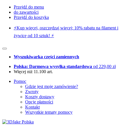
Przejdź do menu
do zawartości
Przejdź do koszyka
⚡️Kup więcej, oszczędzaj więcej: 10% rabatu na filament i
żywicę od 10 sztuk! ⚡️
Wyszukiwarka części zamiennych
Polska: Darmowa wysyłka standardowa
od 229,00 zł
Więcej niż 11.100 art.
Pomoc
Gdzie jest moje zamówienie?
Zwroty
Koszty dostawy
Opcje płatności
Kontakt
Wszystkie tematy pomocy