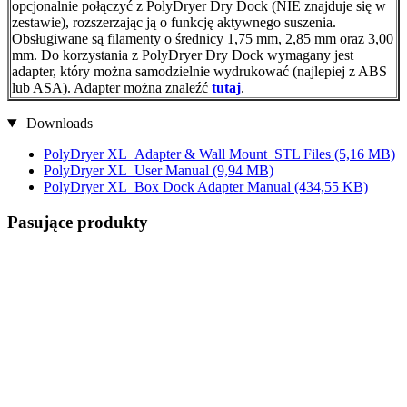
opcjonalnie połączyć z PolyDryer Dry Dock (NIE znajduje się w
zestawie), rozszerzając ją o funkcję aktywnego suszenia.
Obsługiwane są filamenty o średnicy 1,75 mm, 2,85 mm oraz 3,00
mm. Do korzystania z PolyDryer Dry Dock wymagany jest
adapter, który można samodzielnie wydrukować (najlepiej z ABS
lub ASA). Adapter można znaleźć
tutaj
.
Downloads
PolyDryer XL_Adapter & Wall Mount_STL Files
(5,16 MB)
PolyDryer XL_User Manual
(9,94 MB)
PolyDryer XL_Box Dock Adapter Manual
(434,55 KB)
Pasujące produkty