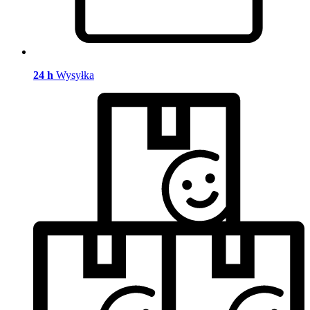
24 h
Wysyłka