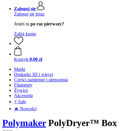
Zaloguj się
Zaloguj się teraz
Jesteś tu
po raz pierwszy?
Załóż konto
Koszyk
0,00 zł
Marki
Drukarki 3D i więcej
Części zamienne i ulepszenia
Filamenty
Żywice
Akcesoria
⚡ Sale
🔥 Nowości
Polymaker
PolyDryer™ Box