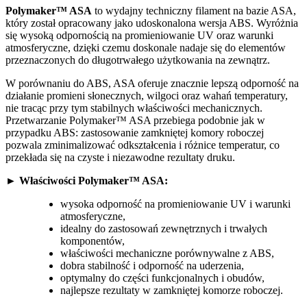
Polymaker™ ASA
to wydajny techniczny filament na bazie ASA,
który został opracowany jako udoskonalona wersja ABS. Wyróżnia
się wysoką odpornością na promieniowanie UV oraz warunki
atmosferyczne, dzięki czemu doskonale nadaje się do elementów
przeznaczonych do długotrwałego użytkowania na zewnątrz.
W porównaniu do ABS, ASA oferuje znacznie lepszą odporność na
działanie promieni słonecznych, wilgoci oraz wahań temperatury,
nie tracąc przy tym stabilnych właściwości mechanicznych.
Przetwarzanie Polymaker™ ASA przebiega podobnie jak w
przypadku ABS: zastosowanie zamkniętej komory roboczej
pozwala zminimalizować odkształcenia i różnice temperatur, co
przekłada się na czyste i niezawodne rezultaty druku.
► Właściwości Polymaker™ ASA:
wysoka odporność na promieniowanie UV i warunki
atmosferyczne,
idealny do zastosowań zewnętrznych i trwałych
komponentów,
właściwości mechaniczne porównywalne z ABS,
dobra stabilność i odporność na uderzenia,
optymalny do części funkcjonalnych i obudów,
najlepsze rezultaty w zamkniętej komorze roboczej.