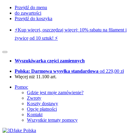
Przejdź do menu
do zawartości
Przejdź do koszyka
⚡️Kup więcej, oszczędzaj więcej: 10% rabatu na filament i
żywicę od 10 sztuk! ⚡️
Wyszukiwarka części zamiennych
Polska: Darmowa wysyłka standardowa
od 229,00 zł
Więcej niż 11.100 art.
Pomoc
Gdzie jest moje zamówienie?
Zwroty
Koszty dostawy
Opcje płatności
Kontakt
Wszystkie tematy pomocy