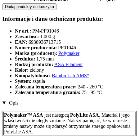
Dodaj produkty do koszyka
Informacje i dane techniczne produktu:
Nr art.:
PM-PF01046
Zawartość:
1.000 g
EAN:
6938936713715
Numer producenta:
PF01046
Marka (producent):
Polymaker
Średnica:
1,75 mm
Rodzaj produktu:
ASA Filament
Kolor:
zielony
Kompatybilność:
Bambu Lab AMS*
System:
szpula
Zalecana temperatura pracy:
240 - 260 °C
Zalecana temperatura grzania:
75 - 95 °C
Opis
Polymaker™ ASA
jest następcą
PolyLite ASA
. Materiał i jego
właściwości nie uległy zmianie. Należy pamiętać, że w okresie
zmiany nazwy może się zdarzyć otrzymanie starego opakowania
PolyLite ASA.