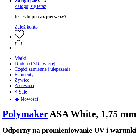
Zaloguj się
Zaloguj się teraz
Jesteś tu
po raz pierwszy?
Załóż konto
Marki
Drukarki 3D i więcej
Części zamienne i ulepszenia
Filamenty
Żywice
Akcesoria
⚡ Sale
🔥 Nowości
Polymaker
ASA White, 1,75 mm 
Odporny na promieniowanie UV i warunki 