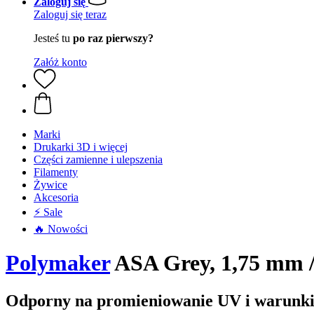
Zaloguj się
Zaloguj się teraz
Jesteś tu
po raz pierwszy?
Załóż konto
Marki
Drukarki 3D i więcej
Części zamienne i ulepszenia
Filamenty
Żywice
Akcesoria
⚡ Sale
🔥 Nowości
Polymaker
ASA Grey, 1,75 mm /
Odporny na promieniowanie UV i warunki 