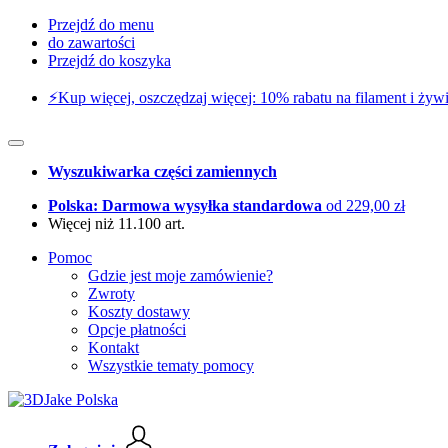
Przejdź do menu
do zawartości
Przejdź do koszyka
⚡️Kup więcej, oszczędzaj więcej: 10% rabatu na filament i żywi
Wyszukiwarka części zamiennych
Polska: Darmowa wysyłka standardowa
od 229,00 zł
Więcej niż 11.100 art.
Pomoc
Gdzie jest moje zamówienie?
Zwroty
Koszty dostawy
Opcje płatności
Kontakt
Wszystkie tematy pomocy