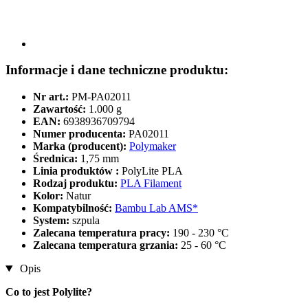
Informacje i dane techniczne produktu:
Nr art.:
PM-PA02011
Zawartość:
1.000 g
EAN:
6938936709794
Numer producenta:
PA02011
Marka (producent):
Polymaker
Średnica:
1,75 mm
Linia produktów :
PolyLite PLA
Rodzaj produktu:
PLA Filament
Kolor:
Natur
Kompatybilność:
Bambu Lab AMS*
System:
szpula
Zalecana temperatura pracy:
190 - 230 °C
Zalecana temperatura grzania:
25 - 60 °C
Opis
Co to jest Polylite?