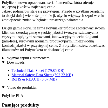
Polylite to nowo opracowana seria filamentów, która oferuje
najlepszą jakość w najlepszej cenie.
Jakość polimerów staje się przystępna. Przede wszystkim osiągamy
to dzięki dużej wielkości produkcji, użyciu większych szpul w celu
zmniejszenia zmian w bębnie i prostszego pakowania.
Dzięki gamie PolyLite firma Polymaker próbuje zaoferować swoim
klientom szeroką gamę wysokiej jakości tworzyw sztucznych z
czystymi i spójnymi surowcami, innowacyjnymi technologiami
(jam-free), surowymi normami produkcyjnymi i niezawodną
kontrolą jakości w przystępnej cenie. Z PolyLite możesz oczekiwać
filamentów od Polymakera w doskonałej cenie.
Wymiar szpuli z filamentem
Downloads
Technical Data Sheet
(179,85 KB)
Material Safety Data Sheet
(593,22 KB)
RoHS & REACH
(3,07 MB)
Video do produktu:
PolyLite PLA
Pasujące produkty