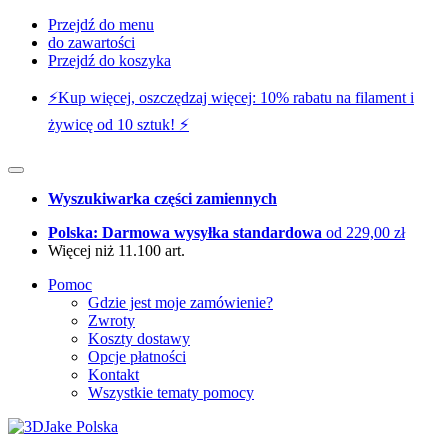
Przejdź do menu
do zawartości
Przejdź do koszyka
⚡️Kup więcej, oszczędzaj więcej: 10% rabatu na filament i
żywicę od 10 sztuk! ⚡️
Wyszukiwarka części zamiennych
Polska: Darmowa wysyłka standardowa
od 229,00 zł
Więcej niż 11.100 art.
Pomoc
Gdzie jest moje zamówienie?
Zwroty
Koszty dostawy
Opcje płatności
Kontakt
Wszystkie tematy pomocy