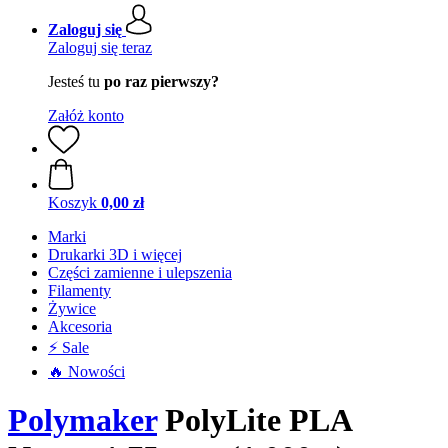
Zaloguj się
Zaloguj się teraz
Jesteś tu
po raz pierwszy?
Załóż konto
Koszyk
0,00 zł
Marki
Drukarki 3D i więcej
Części zamienne i ulepszenia
Filamenty
Żywice
Akcesoria
⚡ Sale
🔥 Nowości
Polymaker
PolyLite PLA