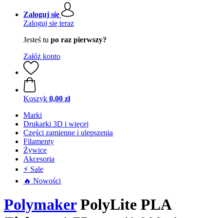
Zaloguj się
Zaloguj się teraz
Jesteś tu
po raz pierwszy?
Załóż konto
Koszyk
0,00 zł
Marki
Drukarki 3D i więcej
Części zamienne i ulepszenia
Filamenty
Żywice
Akcesoria
⚡ Sale
🔥 Nowości
Polymaker
PolyLite PLA