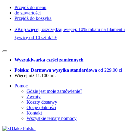
Przejdź do menu
do zawartości
Przejdź do koszyka
⚡️Kup więcej, oszczędzaj więcej: 10% rabatu na filament i
żywicę od 10 sztuk! ⚡️
Wyszukiwarka części zamiennych
Polska: Darmowa wysyłka standardowa
od 229,00 zł
Więcej niż 11.100 art.
Pomoc
Gdzie jest moje zamówienie?
Zwroty
Koszty dostawy
Opcje płatności
Kontakt
Wszystkie tematy pomocy