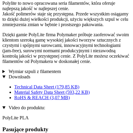
Polylite to nowo opracowana seria filamentów, która oferuje
najlepszą jakość w najlepszej cenie.
Jakość polimerów staje się przystępna. Przede wszystkim osiągamy
to dzięki dużej wielkości produkcji, użyciu większych szpul w celu
zmniejszenia zmian w bębnie i prostszego pakowania.
Dzięki gamie PolyLite firma Polymaker próbuje zaoferować swoim
klientom szeroką gamę wysokiej jakości tworzyw sztucznych z
czystymi i spójnymi surowcami, innowacyjnymi technologiami
(jam-free), surowymi normami produkcyjnymi i niezawodną
kontrolą jakości w przystępnej cenie. Z PolyLite możesz oczekiwać
filamentów od Polymakera w doskonałej cenie.
Wymiar szpuli z filamentem
Downloads
Technical Data Sheet
(179,85 KB)
Material Safety Data Sheet
(593,22 KB)
RoHS & REACH
(3,07 MB)
Video do produktu:
PolyLite PLA
Pasujące produkty