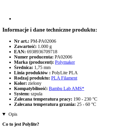
Informacje i dane techniczne produktu:
Nr art.:
PM-PA02006
Zawartość:
1.000 g
EAN:
6938936709718
Numer producenta:
PA02006
Marka (producent):
Polymaker
Średnica:
1,75 mm
Linia produktów :
PolyLite PLA
Rodzaj produktu:
PLA Filament
Kolor:
zielony
Kompatybilność:
Bambu Lab AMS*
System:
szpula
Zalecana temperatura pracy:
190 - 230 °C
Zalecana temperatura grzania:
25 - 60 °C
Opis
Co to jest Polylite?