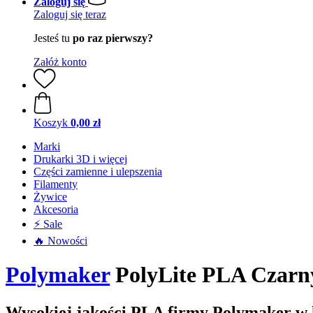
Zaloguj się
Zaloguj się teraz
Jesteś tu
po raz pierwszy?
Załóż konto
Koszyk
0,00 zł
Marki
Drukarki 3D i więcej
Części zamienne i ulepszenia
Filamenty
Żywice
Akcesoria
⚡ Sale
🔥 Nowości
Polymaker
PolyLite PLA Czarny
Wysokiej jakości PLA firmy Polymaker w