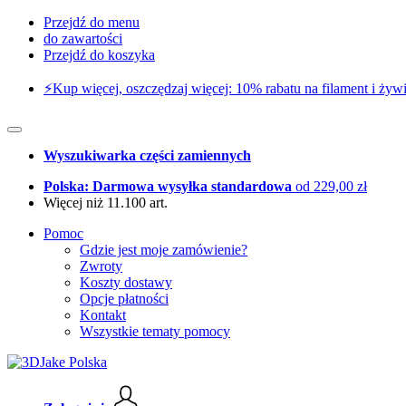
Przejdź do menu
do zawartości
Przejdź do koszyka
⚡️Kup więcej, oszczędzaj więcej: 10% rabatu na filament i żywi
Wyszukiwarka części zamiennych
Polska: Darmowa wysyłka standardowa
od 229,00 zł
Więcej niż 11.100 art.
Pomoc
Gdzie jest moje zamówienie?
Zwroty
Koszty dostawy
Opcje płatności
Kontakt
Wszystkie tematy pomocy