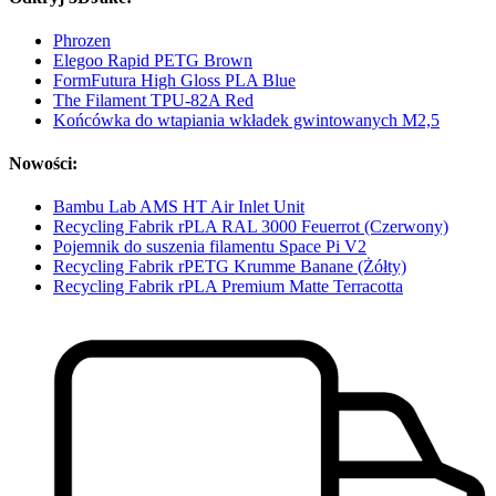
Phrozen
Elegoo Rapid PETG Brown
FormFutura High Gloss PLA Blue
The Filament TPU-82A Red
Końcówka do wtapiania wkładek gwintowanych M2,5
Nowości:
Bambu Lab AMS HT Air Inlet Unit
Recycling Fabrik rPLA RAL 3000 Feuerrot (Czerwony)
Pojemnik do suszenia filamentu Space Pi V2
Recycling Fabrik rPETG Krumme Banane (Żółty)
Recycling Fabrik rPLA Premium Matte Terracotta