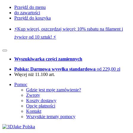
Przejdź do menu
do zawartości
Przejdź do koszyka
⚡️Kup więcej, oszczędzaj więcej: 10% rabatu na filament i
żywicę od 10 sztuk! ⚡️
Wyszukiwarka części zamiennych
Polska: Darmowa wysyłka standardowa
od 229,00 zł
Więcej niż 11.100 art.
Pomoc
Gdzie jest moje zamówienie?
Zwroty
Koszty dostawy
Opcje płatności
Kontakt
Wszystkie tematy pomocy