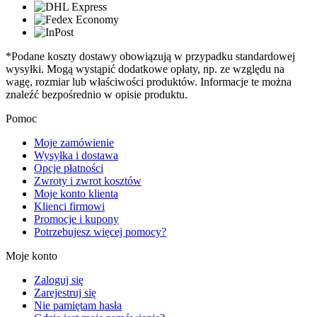
*Podane koszty dostawy obowiązują w przypadku standardowej
wysyłki. Mogą wystąpić dodatkowe opłaty, np. ze względu na
wagę, rozmiar lub właściwości produktów. Informacje te można
znaleźć bezpośrednio w opisie produktu.
Pomoc
Moje zamówienie
Wysyłka i dostawa
Opcje płatności
Zwroty i zwrot kosztów
Moje konto klienta
Klienci firmowi
Promocje i kupony
Potrzebujesz więcej pomocy?
Moje konto
Zaloguj się
Zarejestruj się
Nie pamiętam hasła