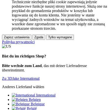
Technicznie niezbędne pliki cookie zapewniają jedynie
podstawowe funkcje naszej strony internetowej. Służą one na
przykład do gromadzenia produktów w koszyku lub
logowania się do konta klienta. Nie jesteśmy w stanie
wyciągnąć żadnych wniosków na temat użytkownika, a
wszelkie dane zgromadzone w ten sposób nigdy nie zostaną
przekazane stronom trzecim.
Zapisz ustawienia
Zgoda
Tylko wymagane
Polityka prywatności
Bist du im richtigen Shop?
Bitte wechsle zum Land
, das mit deiner Lieferadresse
übereinstimmt.
Zu 3DJake International
Anderes Lieferland wählen
International
Belgien
Belgique
België