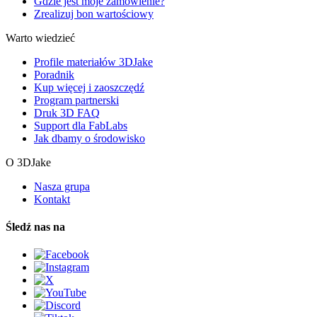
Gdzie jest moje zamówienie?
Zrealizuj bon wartościowy
Warto wiedzieć
Profile materiałów 3DJake
Poradnik
Kup więcej i zaoszczędź
Program partnerski
Druk 3D FAQ
Support dla FabLabs
Jak dbamy o środowisko
O 3DJake
Nasza grupa
Kontakt
Śledź nas na