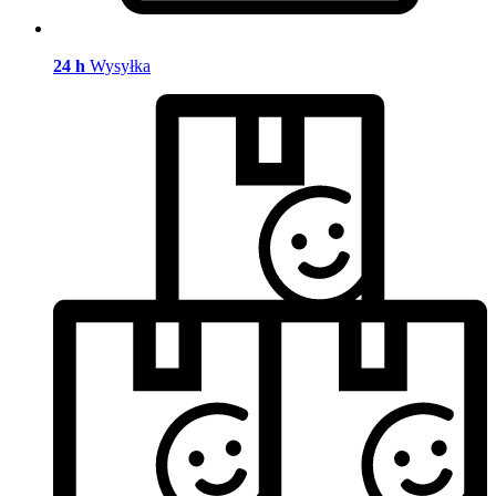
24 h
Wysyłka