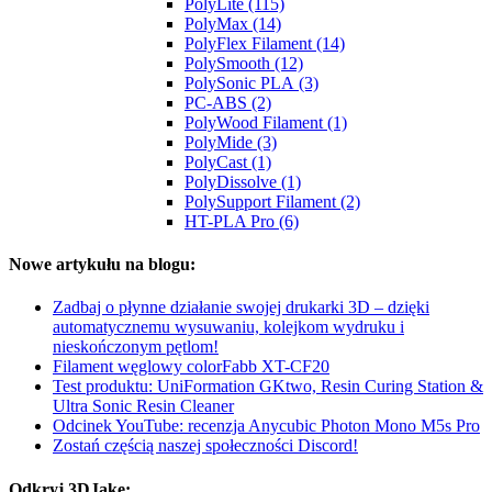
PolyLite (115)
PolyMax (14)
PolyFlex Filament (14)
PolySmooth (12)
PolySonic PLA (3)
PC-ABS (2)
PolyWood Filament (1)
PolyMide (3)
PolyCast (1)
PolyDissolve (1)
PolySupport Filament (2)
HT-PLA Pro (6)
Nowe artykułu na blogu:
Zadbaj o płynne działanie swojej drukarki 3D – dzięki
automatycznemu wysuwaniu, kolejkom wydruku i
nieskończonym pętlom!
Filament węglowy colorFabb XT-CF20
Test produktu: UniFormation GKtwo, Resin Curing Station &
Ultra Sonic Resin Cleaner
Odcinek YouTube: recenzja Anycubic Photon Mono M5s Pro
Zostań częścią naszej społeczności Discord!
Odkryj 3DJake: