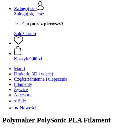
Zaloguj się
Zaloguj się teraz
Jesteś tu
po raz pierwszy?
Załóż konto
Koszyk
0,00 zł
Marki
Drukarki 3D i więcej
Części zamienne i ulepszenia
Filamenty
Żywice
Akcesoria
⚡ Sale
🔥 Nowości
Polymaker PolySonic PLA Filament