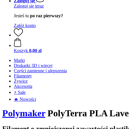
Zaloguj się
Zaloguj się teraz
Jesteś tu
po raz pierwszy?
Załóż konto
Koszyk
0,00 zł
Marki
Drukarki 3D i więcej
Części zamienne i ulepszenia
Filamenty
Żywice
Akcesoria
⚡ Sale
🔥 Nowości
Polymaker
PolyTerra PLA Laven
Filament o zmniejszonej zawartości plasti