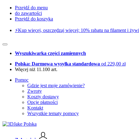
Przejdź do menu
do zawartości
Przejdź do koszyka
⚡️Kup więcej, oszczędzaj więcej: 10% rabatu na filament i żywi
Wyszukiwarka części zamiennych
Polska: Darmowa wysyłka standardowa
od 229,00 zł
Więcej niż 11.100 art.
Pomoc
Gdzie jest moje zamówienie?
Zwroty
Koszty dostawy
Opcje płatności
Kontakt
Wszystkie tematy pomocy