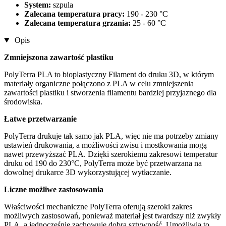
System:
szpula
Zalecana temperatura pracy:
190 - 230 °C
Zalecana temperatura grzania:
25 - 60 °C
Opis
Zmniejszona zawartość plastiku
PolyTerra PLA to bioplastyczny Filament do druku 3D, w którym
materiały organiczne połączono z PLA w celu zmniejszenia
zawartości plastiku i stworzenia filamentu bardziej przyjaznego dla
środowiska.
Łatwe przetwarzanie
PolyTerra drukuje tak samo jak PLA, więc nie ma potrzeby zmiany
ustawień drukowania, a możliwości zwisu i mostkowania mogą
nawet przewyższać PLA. Dzięki szerokiemu zakresowi temperatur
druku od 190 do 230°C, PolyTerra może być przetwarzana na
dowolnej drukarce 3D wykorzystującej wytłaczanie.
Liczne możliwe zastosowania
Właściwości mechaniczne PolyTerra oferują szeroki zakres
możliwych zastosowań, ponieważ materiał jest twardszy niż zwykły
PLA, a jednocześnie zachowuje dobrą sztywność. Umożliwia to