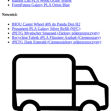
Bambu Lab PLA Wood Ochre Yellow
FormFutura Galaxy PLA Orion Blue
Nowości:
BIQU Caster Wheel 40S do Panda Den H2
Prusament PLA Galaxy Silver Refill (NFC)
rPETG Mystischer Smaragd (Zielony półprzezroczysty)
Recycling Fabrik rPLA Flüssiger Asphalt (Ciemnoszary)
rPETG Dark Emerald (Ciemnozielony półprzezroczysty)