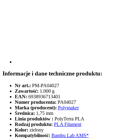
Informacje i dane techniczne produktu:
Nr art.:
PM-PA04027
Zawartość:
1.000 g
EAN:
6938936713401
Numer producenta:
PA04027
Marka (producent):
Polymaker
Średnica:
1,75 mm
Linia produktów :
PolyTerra PLA
Rodzaj produktu:
PLA Filament
Kolor:
zielony
Kompatybilność:
Bambu Lab AMS*