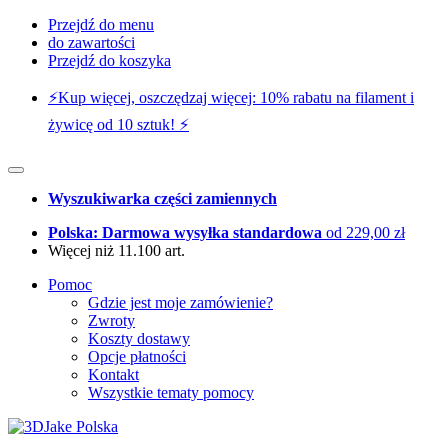
Przejdź do menu
do zawartości
Przejdź do koszyka
⚡️Kup więcej, oszczędzaj więcej: 10% rabatu na filament i
żywicę od 10 sztuk! ⚡️
Wyszukiwarka części zamiennych
Polska: Darmowa wysyłka standardowa
od 229,00 zł
Więcej niż 11.100 art.
Pomoc
Gdzie jest moje zamówienie?
Zwroty
Koszty dostawy
Opcje płatności
Kontakt
Wszystkie tematy pomocy