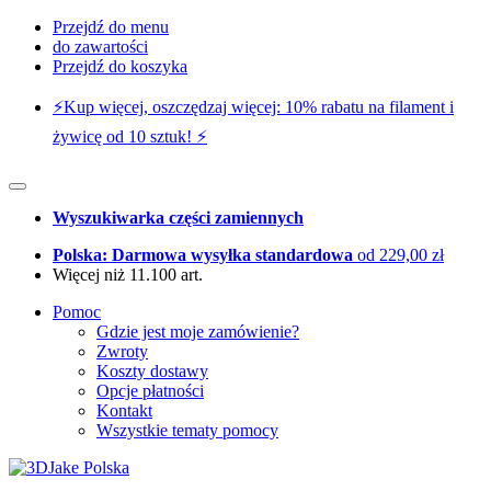
Przejdź do menu
do zawartości
Przejdź do koszyka
⚡️Kup więcej, oszczędzaj więcej: 10% rabatu na filament i
żywicę od 10 sztuk! ⚡️
Wyszukiwarka części zamiennych
Polska: Darmowa wysyłka standardowa
od 229,00 zł
Więcej niż 11.100 art.
Pomoc
Gdzie jest moje zamówienie?
Zwroty
Koszty dostawy
Opcje płatności
Kontakt
Wszystkie tematy pomocy