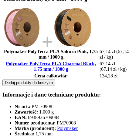
Polymaker PolyTerra PLA Sakura Pink, 1,75
67,14 zł
(67,14
mm / 1000 g
zł / kg)
Polymaker PolyTerra PLA Charcoal Black,
67,14 zł
1,75 mm / 1000 g
(67,14 zł / kg)
Cena całkowita:
134,28 zł
Dodaj produkty do koszyka
Informacje i dane techniczne produktu:
Nr art.:
PM-70908
Zawartość:
1.000 g
EAN:
6938936709084
Numer producenta:
PM70908
Marka (producent):
Polymaker
Średnica:
1,75 mm