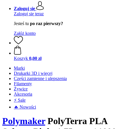
Zaloguj się
Zaloguj się teraz
Jesteś tu
po raz pierwszy?
Załóż konto
Koszyk
0,00 zł
Marki
Drukarki 3D i więcej
Części zamienne i ulepszenia
Filamenty
Żywice
Akcesoria
⚡ Sale
🔥 Nowości
Polymaker
PolyTerra PLA