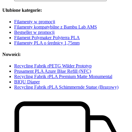
Ulubione kategorie:
Filamenty w promocji
Filamenty kompatybilne z Bambu Lab AMS
Bestseller w promocji
Filament Polymaker Polyterra PLA
Filamenty PLA o średnicy 1,75mm
Nowości:
Recycling Fabrik rPETG Wilder Prototyp
Prusament PLA Azure Blue Refill (NFC)
Recycling Fabrik rPLA Premium Matte Monumental
BIQU Diaper
Recycling Fabrik rPLA Schimmernde Statue (Brązowy)