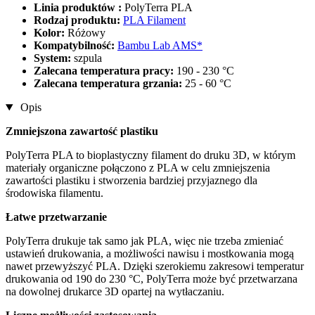
Linia produktów :
PolyTerra PLA
Rodzaj produktu:
PLA Filament
Kolor:
Różowy
Kompatybilność:
Bambu Lab AMS*
System:
szpula
Zalecana temperatura pracy:
190 - 230 °C
Zalecana temperatura grzania:
25 - 60 °C
Opis
Zmniejszona zawartość plastiku
PolyTerra PLA to bioplastyczny filament do druku 3D, w którym
materiały organiczne połączono z PLA w celu zmniejszenia
zawartości plastiku i stworzenia bardziej przyjaznego dla
środowiska filamentu.
Łatwe przetwarzanie
PolyTerra drukuje tak samo jak PLA, więc nie trzeba zmieniać
ustawień drukowania, a możliwości nawisu i mostkowania mogą
nawet przewyższyć PLA. Dzięki szerokiemu zakresowi temperatur
drukowania od 190 do 230 °C, PolyTerra może być przetwarzana
na dowolnej drukarce 3D opartej na wytłaczaniu.