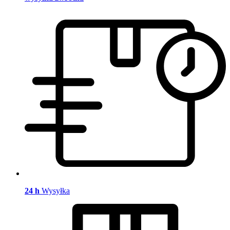
24 h
Wysyłka