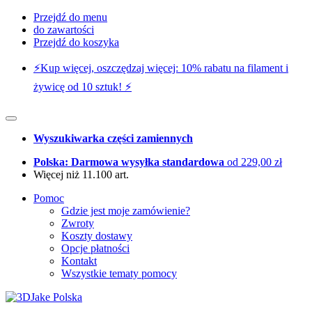
Przejdź do menu
do zawartości
Przejdź do koszyka
⚡️Kup więcej, oszczędzaj więcej: 10% rabatu na filament i
żywicę od 10 sztuk! ⚡️
Wyszukiwarka części zamiennych
Polska: Darmowa wysyłka standardowa
od 229,00 zł
Więcej niż 11.100 art.
Pomoc
Gdzie jest moje zamówienie?
Zwroty
Koszty dostawy
Opcje płatności
Kontakt
Wszystkie tematy pomocy