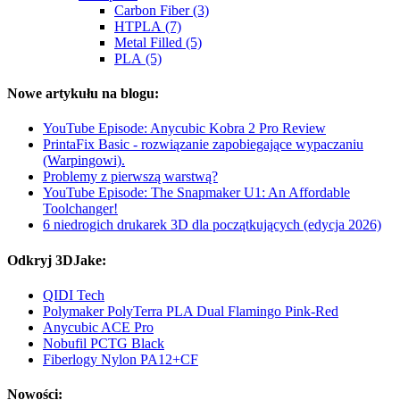
Carbon Fiber (3)
HTPLA (7)
Metal Filled (5)
PLA (5)
Nowe artykułu na blogu:
YouTube Episode: Anycubic Kobra 2 Pro Review
PrintaFix Basic - rozwiązanie zapobiegające wypaczaniu
(Warpingowi).
Problemy z pierwszą warstwą?
YouTube Episode: The Snapmaker U1: An Affordable
Toolchanger!
6 niedrogich drukarek 3D dla początkujących (edycja 2026)
Odkryj 3DJake:
QIDI Tech
Polymaker PolyTerra PLA Dual Flamingo Pink-Red
Anycubic ACE Pro
Nobufil PCTG Black
Fiberlogy Nylon PA12+CF
Nowości: