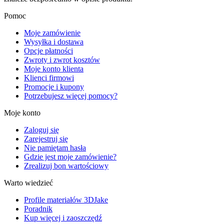
Pomoc
Moje zamówienie
Wysyłka i dostawa
Opcje płatności
Zwroty i zwrot kosztów
Moje konto klienta
Klienci firmowi
Promocje i kupony
Potrzebujesz więcej pomocy?
Moje konto
Zaloguj się
Zarejestruj się
Nie pamiętam hasła
Gdzie jest moje zamówienie?
Zrealizuj bon wartościowy
Warto wiedzieć
Profile materiałów 3DJake
Poradnik
Kup więcej i zaoszczędź