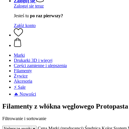
Zaloguj się
Zaloguj się teraz
Jesteś tu
po raz pierwszy?
Załóż konto
Marki
Drukarki 3D i więcej
Części zamienne i ulepszenia
Filamenty
Żywice
Akcesoria
⚡ Sale
🔥 Nowości
Filamenty z włókna węglowego Protopasta
Filtrowanie i sortowanie
Cena
Marki (producenci)
Średnica
Kolor
System