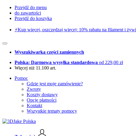
Przejdź do menu
do zawartości
Przejdź do koszyka
⚡️Kup więcej, oszczędzaj więcej: 10% rabatu na filament i żywi
Wyszukiwarka części zamiennych
Polska: Darmowa wysyłka standardowa
od 229,00 zł
Więcej niż 11.100 art.
Pomoc
Gdzie jest moje zamówienie?
Zwroty
Koszty dostawy
Opcje płatności
Kontakt
Wszystkie tematy pomocy