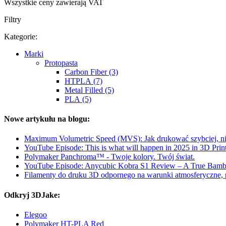
Wszystkie ceny zawierają VAT
Filtry
Kategorie:
Marki
Protopasta
Carbon Fiber (3)
HTPLA (7)
Metal Filled (5)
PLA (5)
Nowe artykułu na blogu:
Maximum Volumetric Speed (MVS): Jak drukować szybciej, nie
YouTube Episode: This is what will happen in 2025 in 3D Prin
Polymaker Panchroma™ - Twoje kolory. Twój świat.
YouTube Episode: Anycubic Kobra S1 Review – A True Bamb
Filamenty do druku 3D odpornego na warunki atmosferyczne, 
Odkryj 3DJake:
Elegoo
Polymaker HT-PLA Red