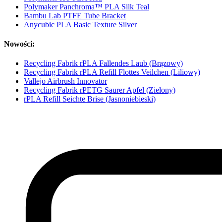
Polymaker Panchroma™ PLA Silk Teal
Bambu Lab PTFE Tube Bracket
Anycubic PLA Basic Texture Silver
Nowości:
Recycling Fabrik rPLA Fallendes Laub (Brązowy)
Recycling Fabrik rPLA Refill Flottes Veilchen (Liliowy)
Vallejo Airbrush Innovator
Recycling Fabrik rPETG Saurer Apfel (Zielony)
rPLA Refill Seichte Brise (Jasnoniebieski)