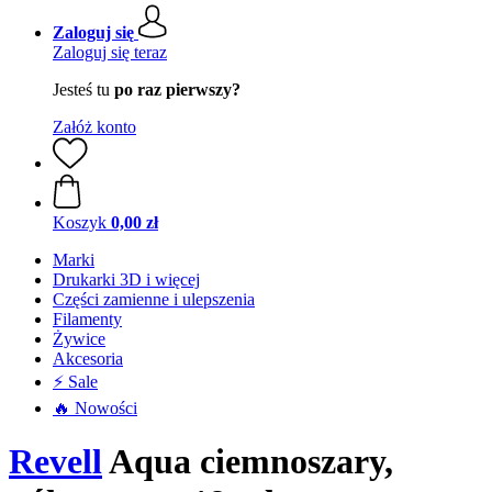
Zaloguj się
Zaloguj się teraz
Jesteś tu
po raz pierwszy?
Załóż konto
Koszyk
0,00 zł
Marki
Drukarki 3D i więcej
Części zamienne i ulepszenia
Filamenty
Żywice
Akcesoria
⚡ Sale
🔥 Nowości
Revell
Aqua ciemnoszary,