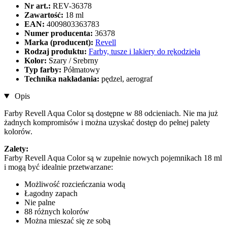
Nr art.:
REV-36378
Zawartość:
18 ml
EAN:
4009803363783
Numer producenta:
36378
Marka (producent):
Revell
Rodzaj produktu:
Farby, tusze i lakiery do rękodzieła
Kolor:
Szary / Srebrny
Typ farby:
Półmatowy
Technika nakładania:
pędzel, aerograf
Opis
Farby Revell Aqua Color są dostępne w 88 odcieniach. Nie ma już
żadnych kompromisów i można uzyskać dostęp do pełnej palety
kolorów.
Zalety:
Farby Revell Aqua Color są w zupełnie nowych pojemnikach 18 ml
i mogą być idealnie przetwarzane:
Możliwość rozcieńczania wodą
Łagodny zapach
Nie palne
88 różnych kolorów
Można mieszać się ze sobą