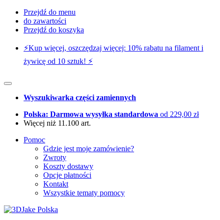
Przejdź do menu
do zawartości
Przejdź do koszyka
⚡️Kup więcej, oszczędzaj więcej: 10% rabatu na filament i
żywicę od 10 sztuk! ⚡️
Wyszukiwarka części zamiennych
Polska: Darmowa wysyłka standardowa
od 229,00 zł
Więcej niż 11.100 art.
Pomoc
Gdzie jest moje zamówienie?
Zwroty
Koszty dostawy
Opcje płatności
Kontakt
Wszystkie tematy pomocy