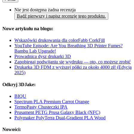
Nie jest dostępna żadna recenzja
Bądź pierwszy i napisz recenzję tego produktu.
Nowe artykułu na blogu:
Wskazówki drukowania dla colorFabb CorkFill
YouTube Episode: Are You Breathing 3D Printer Fumes?
Bambu Lab Upgrade!
Prowadnica dysz drukarki 3D
Zapobiegaj podwijaniu się wydruku — oto, co możesz zrobić
Drukarka 3D FDM z wyższej półki za około 4000 zł! (Edycja
2025)
Odkryj 3DJake:
BIQU
Spectrum PLA Premium Carrot Orange
TermoPasty Chusteczki IPA
Prusament PETG Prusa Galaxy Black (NFC)
Polymaker PolyTerra Dual-Gradient PLA Wood
Nowości: