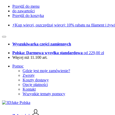
Przejdź do menu
do zawartości
Przejdź do koszyka
⚡️Kup więcej, oszczędzaj więcej: 10% rabatu na filament i żywi
Wyszukiwarka części zamiennych
Polska: Darmowa wysyłka standardowa
od 229,00 zł
Więcej niż 11.100 art.
Pomoc
Gdzie jest moje zamówienie?
Zwroty
Koszty dostawy
Opcje płatności
Kontakt
Wszystkie tematy pomocy