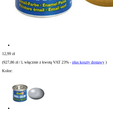
12,99 zł
(
927,86 zł / l
, włącznie z kwotą VAT 23%
-
plus koszty dostawy
)
Kolor: