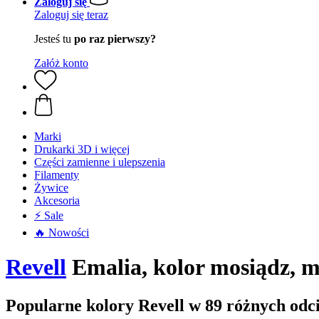
Zaloguj się
Zaloguj się teraz
Jesteś tu
po raz pierwszy?
Załóż konto
Marki
Drukarki 3D i więcej
Części zamienne i ulepszenia
Filamenty
Żywice
Akcesoria
⚡ Sale
🔥 Nowości
Revell
Emalia, kolor mosiądz, m
Popularne kolory Revell w 89 różnych odc