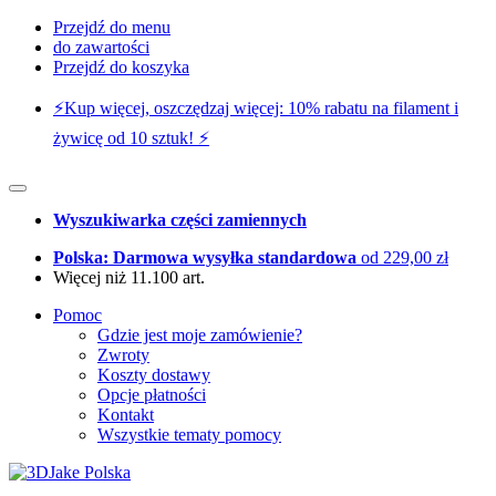
Przejdź do menu
do zawartości
Przejdź do koszyka
⚡️Kup więcej, oszczędzaj więcej: 10% rabatu na filament i
żywicę od 10 sztuk! ⚡️
Wyszukiwarka części zamiennych
Polska: Darmowa wysyłka standardowa
od 229,00 zł
Więcej niż 11.100 art.
Pomoc
Gdzie jest moje zamówienie?
Zwroty
Koszty dostawy
Opcje płatności
Kontakt
Wszystkie tematy pomocy