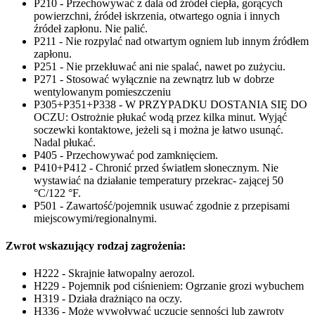
P210 - Przechowywać z dala od źródeł ciepła, gorących
powierzchni, źródeł iskrzenia, otwartego ognia i innych
źródeł zapłonu. Nie palić.
P211 - Nie rozpylać nad otwartym ogniem lub innym źródłem
zapłonu.
P251 - Nie przekłuwać ani nie spalać, nawet po zużyciu.
P271 - Stosować wyłącznie na zewnątrz lub w dobrze
wentylowanym pomieszczeniu
P305+P351+P338 - W PRZYPADKU DOSTANIA SIĘ DO
OCZU: Ostrożnie płukać wodą przez kilka minut. Wyjąć
soczewki kontaktowe, jeżeli są i można je łatwo usunąć.
Nadal płukać.
P405 - Przechowywać pod zamknięciem.
P410+P412 - Chronić przed światłem słonecznym. Nie
wystawiać na działanie temperatury przekrac- zającej 50
°C/122 °F.
P501 - Zawartość/pojemnik usuwać zgodnie z przepisami
miejscowymi/regionalnymi.
Zwrot wskazujący rodzaj zagrożenia:
H222 - Skrajnie łatwopalny aerozol.
H229 - Pojemnik pod ciśnieniem: Ogrzanie grozi wybuchem
H319 - Działa drażniąco na oczy.
H336 - Może wywoływać uczucie senności lub zawroty