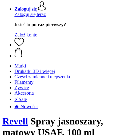
Zaloguj się
Zaloguj się teraz
Jesteś tu
po raz pierwszy?
Załóż konto
Marki
Drukarki 3D i więcej
Części zamienne i ulepszenia
Filamenty
Żywice
Akcesoria
⚡ Sale
🔥 Nowości
Revell
Spray jasnoszary,
matowy USAF, 100 ml