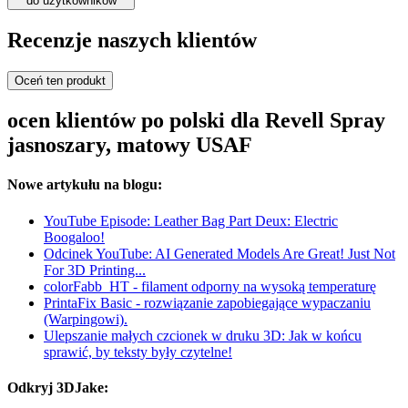
do użytkowników
Recenzje naszych klientów
Oceń ten produkt
ocen klientów po polski dla Revell Spray
jasnoszary, matowy USAF
Nowe artykułu na blogu:
YouTube Episode: Leather Bag Part Deux: Electric
Boogaloo!
Odcinek YouTube: AI Generated Models Are Great! Just Not
For 3D Printing...
colorFabb_HT - filament odporny na wysoką temperaturę
PrintaFix Basic - rozwiązanie zapobiegające wypaczaniu
(Warpingowi).
Ulepszanie małych czcionek w druku 3D: Jak w końcu
sprawić, by teksty były czytelne!
Odkryj 3DJake: