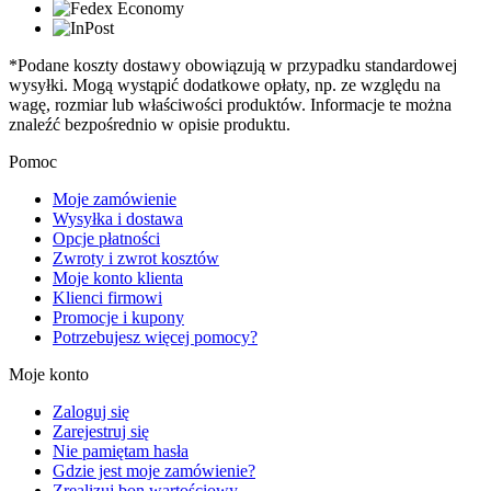
*Podane koszty dostawy obowiązują w przypadku standardowej
wysyłki. Mogą wystąpić dodatkowe opłaty, np. ze względu na
wagę, rozmiar lub właściwości produktów. Informacje te można
znaleźć bezpośrednio w opisie produktu.
Pomoc
Moje zamówienie
Wysyłka i dostawa
Opcje płatności
Zwroty i zwrot kosztów
Moje konto klienta
Klienci firmowi
Promocje i kupony
Potrzebujesz więcej pomocy?
Moje konto
Zaloguj się
Zarejestruj się
Nie pamiętam hasła
Gdzie jest moje zamówienie?
Zrealizuj bon wartościowy