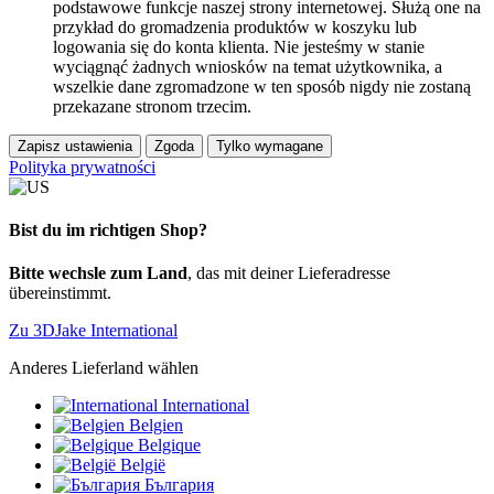
podstawowe funkcje naszej strony internetowej. Służą one na
przykład do gromadzenia produktów w koszyku lub
logowania się do konta klienta. Nie jesteśmy w stanie
wyciągnąć żadnych wniosków na temat użytkownika, a
wszelkie dane zgromadzone w ten sposób nigdy nie zostaną
przekazane stronom trzecim.
Zapisz ustawienia
Zgoda
Tylko wymagane
Polityka prywatności
Bist du im richtigen Shop?
Bitte wechsle zum Land
, das mit deiner Lieferadresse
übereinstimmt.
Zu 3DJake International
Anderes Lieferland wählen
International
Belgien
Belgique
België
България