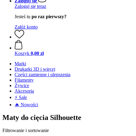
Zaloguj się
Zaloguj się teraz
Jesteś tu
po raz pierwszy?
Załóż konto
Koszyk
0,00 zł
Marki
Drukarki 3D i więcej
Części zamienne i ulepszenia
Filamenty
Żywice
Akcesoria
⚡ Sale
🔥 Nowości
Maty do cięcia Silhouette
Filtrowanie i sortowanie