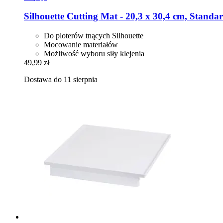
Silhouette
Cutting Mat -​ 20,3 x 30,4 cm, Standa
Do ploterów tnących Silhouette
Mocowanie materiałów
Możliwość wyboru siły klejenia
49,99 zł
Dostawa do 11 sierpnia