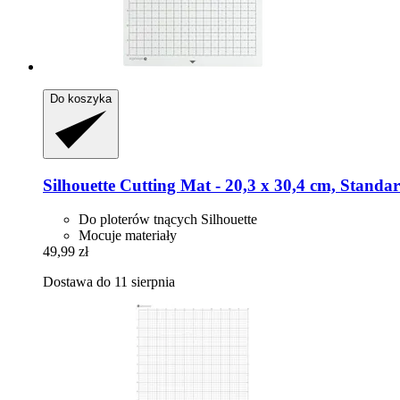
Do koszyka
Silhouette
Cutting Mat -​ 20,3 x 30,4 cm, Standa
Do ploterów tnących Silhouette
Mocuje materiały
49,99 zł
Dostawa do 11 sierpnia