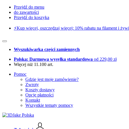
Przejdź do menu
do zawartości
Przejdź do koszyka
⚡️Kup więcej, oszczędzaj więcej: 10% rabatu na filament i żywi
Wyszukiwarka części zamiennych
Polska: Darmowa wysyłka standardowa
od 229,00 zł
Więcej niż 11.100 art.
Pomoc
Gdzie jest moje zamówienie?
Zwroty
Koszty dostawy
Opcje płatności
Kontakt
Wszystkie tematy pomocy