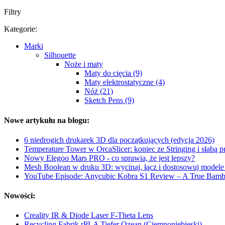
Filtry
Kategorie:
Marki
Silhouette
Noże i maty
Maty do cięcia (9)
Maty elektrostatyczne (4)
Nóż (21)
Sketch Pens (9)
Nowe artykułu na blogu:
6 niedrogich drukarek 3D dla początkujących (edycja 2026)
Temperature Tower w OrcaSlicer: koniec ze Stringing i słabą 
Nowy Elegoo Mars PRO - co sprawia, że jest lepszy?
Mesh Boolean w druku 3D: wycinaj, łącz i dostosowuj model
YouTube Episode: Anycubic Kobra S1 Review – A True Bamb
Nowości:
Creality IR & Diode Laser F-Theta Lens
Recycling Fabrik rPLA Tiefer Ozean (Ciemnoniebieski)