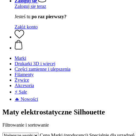
Zaloguj się
Zaloguj się teraz
Jesteś tu
po raz pierwszy?
Załóż konto
Marki
Drukarki 3D i więcej
Części zamienne i ulepszenia
Filamenty
Żywice
Akcesoria
⚡ Sale
🔥 Nowości
Maty elektrostatyczne Silhouette
Filtrowanie i sortowanie
Cena
Marki (producenci)
Specjalnie dla urządzeń