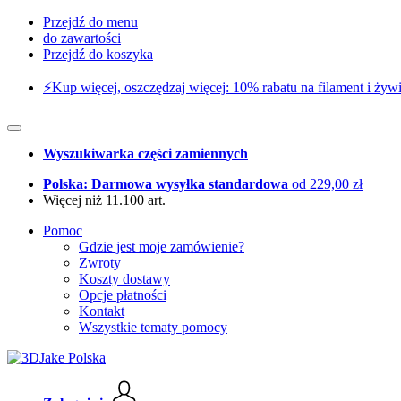
Przejdź do menu
do zawartości
Przejdź do koszyka
⚡️Kup więcej, oszczędzaj więcej: 10% rabatu na filament i żywi
Wyszukiwarka części zamiennych
Polska: Darmowa wysyłka standardowa
od 229,00 zł
Więcej niż 11.100 art.
Pomoc
Gdzie jest moje zamówienie?
Zwroty
Koszty dostawy
Opcje płatności
Kontakt
Wszystkie tematy pomocy