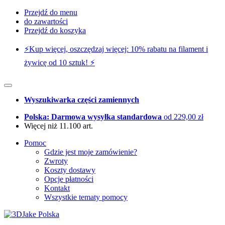
Przejdź do menu
do zawartości
Przejdź do koszyka
⚡️Kup więcej, oszczędzaj więcej: 10% rabatu na filament i
żywicę od 10 sztuk! ⚡️
Wyszukiwarka części zamiennych
Polska: Darmowa wysyłka standardowa
od 229,00 zł
Więcej niż 11.100 art.
Pomoc
Gdzie jest moje zamówienie?
Zwroty
Koszty dostawy
Opcje płatności
Kontakt
Wszystkie tematy pomocy