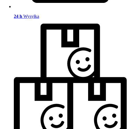
24 h
Wysyłka