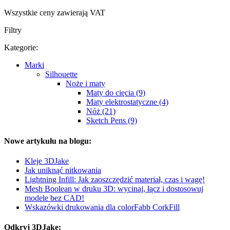
Wszystkie ceny zawierają VAT
Filtry
Kategorie:
Marki
Silhouette
Noże i maty
Maty do cięcia (9)
Maty elektrostatyczne (4)
Nóż (21)
Sketch Pens (9)
Nowe artykułu na blogu:
Kleje 3DJake
Jak uniknąć nitkowania
Lightning Infill: Jak zaoszczędzić materiał, czas i wagę!
Mesh Boolean w druku 3D: wycinaj, łącz i dostosowuj
modele bez CAD!
Wskazówki drukowania dla colorFabb CorkFill
Odkryj 3DJake: