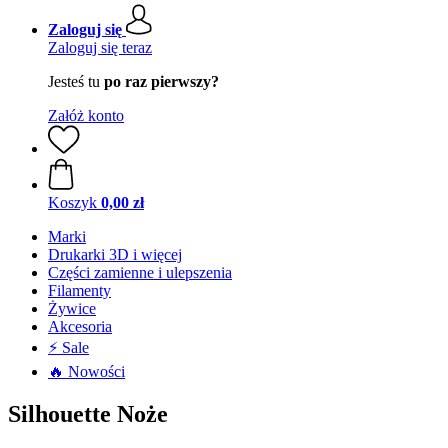
Zaloguj się
Zaloguj się teraz
Jesteś tu
po raz pierwszy?
Załóż konto
Koszyk
0,00 zł
Marki
Drukarki 3D i więcej
Części zamienne i ulepszenia
Filamenty
Żywice
Akcesoria
⚡ Sale
🔥 Nowości
Silhouette Noże