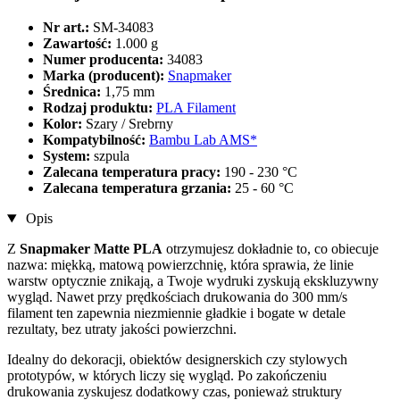
Nr art.:
SM-34083
Zawartość:
1.000 g
Numer producenta:
34083
Marka (producent):
Snapmaker
Średnica:
1,75 mm
Rodzaj produktu:
PLA Filament
Kolor:
Szary / Srebrny
Kompatybilność:
Bambu Lab AMS*
System:
szpula
Zalecana temperatura pracy:
190 - 230 °C
Zalecana temperatura grzania:
25 - 60 °C
Opis
Z
Snapmaker Matte PLA
otrzymujesz dokładnie to, co obiecuje
nazwa: miękką, matową powierzchnię, która sprawia, że linie
warstw optycznie znikają, a Twoje wydruki zyskują ekskluzywny
wygląd. Nawet przy prędkościach drukowania do 300 mm/s
filament ten zapewnia niezmiennie gładkie i bogate w detale
rezultaty, bez utraty jakości powierzchni.
Idealny do dekoracji, obiektów designerskich czy stylowych
prototypów, w których liczy się wygląd. Po zakończeniu
drukowania zyskujesz dodatkowy czas, ponieważ struktury