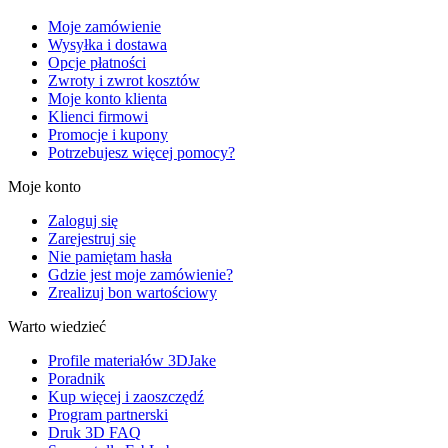
Moje zamówienie
Wysyłka i dostawa
Opcje płatności
Zwroty i zwrot kosztów
Moje konto klienta
Klienci firmowi
Promocje i kupony
Potrzebujesz więcej pomocy?
Moje konto
Zaloguj się
Zarejestruj się
Nie pamiętam hasła
Gdzie jest moje zamówienie?
Zrealizuj bon wartościowy
Warto wiedzieć
Profile materiałów 3DJake
Poradnik
Kup więcej i zaoszczędź
Program partnerski
Druk 3D FAQ