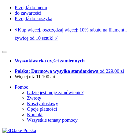
Przejdź do menu
do zawartości
Przejdź do koszyka
⚡️Kup więcej, oszczędzaj więcej: 10% rabatu na filament i
żywicę od 10 sztuk! ⚡️
Wyszukiwarka części zamiennych
Polska: Darmowa wysyłka standardowa
od 229,00 zł
Więcej niż 11.100 art.
Pomoc
Gdzie jest moje zamówienie?
Zwroty
Koszty dostawy
Opcje płatności
Kontakt
Wszystkie tematy pomocy