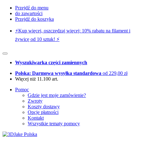
Przejdź do menu
do zawartości
Przejdź do koszyka
⚡️Kup więcej, oszczędzaj więcej: 10% rabatu na filament i
żywicę od 10 sztuk! ⚡️
Wyszukiwarka części zamiennych
Polska: Darmowa wysyłka standardowa
od 229,00 zł
Więcej niż 11.100 art.
Pomoc
Gdzie jest moje zamówienie?
Zwroty
Koszty dostawy
Opcje płatności
Kontakt
Wszystkie tematy pomocy