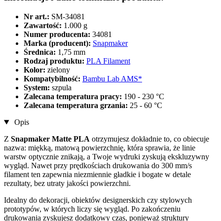
Nr art.:
SM-34081
Zawartość:
1.000 g
Numer producenta:
34081
Marka (producent):
Snapmaker
Średnica:
1,75 mm
Rodzaj produktu:
PLA Filament
Kolor:
zielony
Kompatybilność:
Bambu Lab AMS*
System:
szpula
Zalecana temperatura pracy:
190 - 230 °C
Zalecana temperatura grzania:
25 - 60 °C
Opis
Z
Snapmaker Matte PLA
otrzymujesz dokładnie to, co obiecuje
nazwa: miękką, matową powierzchnię, która sprawia, że linie
warstw optycznie znikają, a Twoje wydruki zyskują ekskluzywny
wygląd. Nawet przy prędkościach drukowania do 300 mm/s
filament ten zapewnia niezmiennie gładkie i bogate w detale
rezultaty, bez utraty jakości powierzchni.
Idealny do dekoracji, obiektów designerskich czy stylowych
prototypów, w których liczy się wygląd. Po zakończeniu
drukowania zyskujesz dodatkowy czas, ponieważ struktury