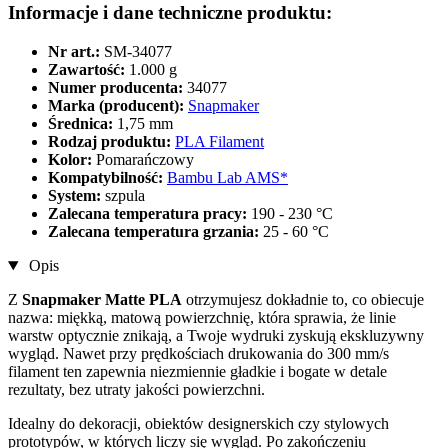
Informacje i dane techniczne produktu:
Nr art.:
SM-34077
Zawartość:
1.000 g
Numer producenta:
34077
Marka (producent):
Snapmaker
Średnica:
1,75 mm
Rodzaj produktu:
PLA Filament
Kolor:
Pomarańczowy
Kompatybilność:
Bambu Lab AMS*
System:
szpula
Zalecana temperatura pracy:
190 - 230 °C
Zalecana temperatura grzania:
25 - 60 °C
Opis
Z
Snapmaker Matte PLA
otrzymujesz dokładnie to, co obiecuje
nazwa: miękką, matową powierzchnię, która sprawia, że linie
warstw optycznie znikają, a Twoje wydruki zyskują ekskluzywny
wygląd. Nawet przy prędkościach drukowania do 300 mm/s
filament ten zapewnia niezmiennie gładkie i bogate w detale
rezultaty, bez utraty jakości powierzchni.
Idealny do dekoracji, obiektów designerskich czy stylowych
prototypów, w których liczy się wygląd. Po zakończeniu