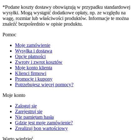
*Podane koszty dostawy obowiązują w przypadku standardowej
wysyłki. Mogą wystąpić dodatkowe opłaty, np. ze względu na
wagę, rozmiar lub właściwości produktów. Informacje te można
znaleźć bezpośrednio w opisie produktu.
Pomoc
Moje zamówienie
Wysyłka i dostawa
Opcje płatności
Zwroty i zwrot kosztów
Moje konto klienta
Klienci firmowi
Promocje i kupony
Potrzebujesz więcej pomocy?
Moje konto
Zaloguj się
Zarejestruj się
Nie pamiętam hasła
Gdzie jest moje zamówienie?
Zrealizuj bon wartościowy
Warto wiedzieć