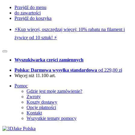
Przejdź do menu
do zawartości
Przejdź do koszyka
⚡️Kup więcej, oszczędzaj więcej: 10% rabatu na filament i
żywicę od 10 sztuk! ⚡️
Wyszukiwarka części zamiennych
Polska: Darmowa wysyłka standardowa
od 229,00 zł
Więcej niż 11.100 art.
Pomoc
Gdzie jest moje zamówienie?
Zwroty
Koszty dostawy
Opcje płatności
Kontakt
Wszystkie tematy pomocy