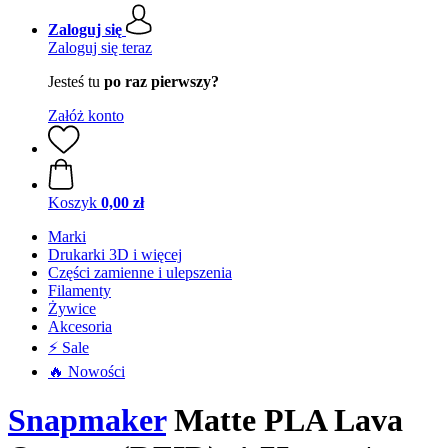
Zaloguj się
Zaloguj się teraz
Jesteś tu
po raz pierwszy?
Załóż konto
Koszyk
0,00 zł
Marki
Drukarki 3D i więcej
Części zamienne i ulepszenia
Filamenty
Żywice
Akcesoria
⚡ Sale
🔥 Nowości
Snapmaker
Matte PLA Lava