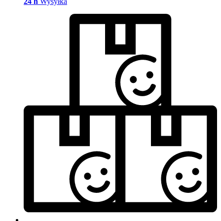
24 h
Wysyłka