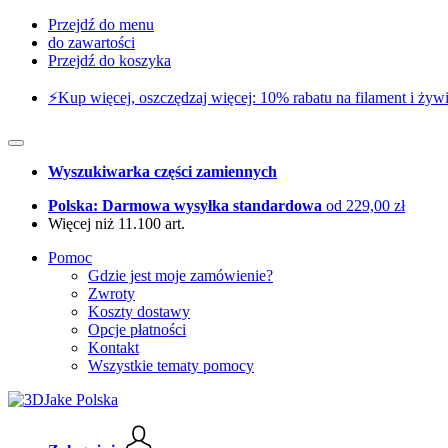
Przejdź do menu
do zawartości
Przejdź do koszyka
⚡️Kup więcej, oszczędzaj więcej: 10% rabatu na filament i żywi
Wyszukiwarka części zamiennych
Polska: Darmowa wysyłka standardowa
od 229,00 zł
Więcej niż 11.100 art.
Pomoc
Gdzie jest moje zamówienie?
Zwroty
Koszty dostawy
Opcje płatności
Kontakt
Wszystkie tematy pomocy