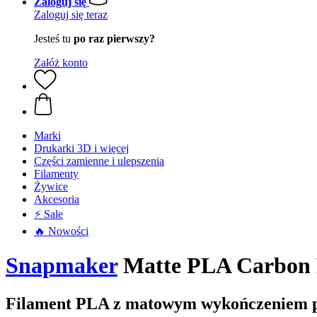
Zaloguj się
Zaloguj się teraz
Jesteś tu
po raz pierwszy?
Załóż konto
Marki
Drukarki 3D i więcej
Części zamienne i ulepszenia
Filamenty
Żywice
Akcesoria
⚡ Sale
🔥 Nowości
Snapmaker
Matte PLA Carbon B
Filament PLA z matowym wykończeniem p