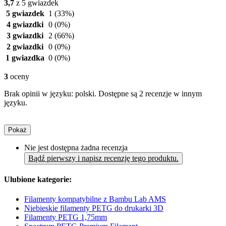
3,7
z 5 gwiazdek
5 gwiazdek
1
(33%)
4 gwiazdki
0
(0%)
3 gwiazdki
2
(66%)
2 gwiazdki
0
(0%)
1 gwiazdka
0
(0%)
3
oceny
Brak opinii w języku: polski. Dostępne są 2 recenzje w innym
języku.
Pokaż
Nie jest dostępna żadna recenzja
Bądź pierwszy i napisz recenzję tego produktu.
Ulubione kategorie:
Filamenty kompatybilne z Bambu Lab AMS
Niebieskie filamenty PETG do drukarki 3D
Filamenty PETG 1,75mm