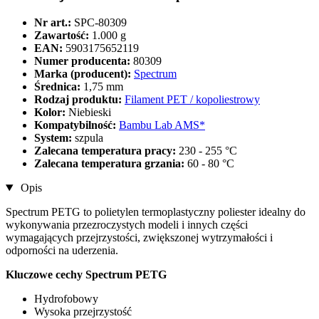
Nr art.:
SPC-80309
Zawartość:
1.000 g
EAN:
5903175652119
Numer producenta:
80309
Marka (producent):
Spectrum
Średnica:
1,75 mm
Rodzaj produktu:
Filament PET / kopoliestrowy
Kolor:
Niebieski
Kompatybilność:
Bambu Lab AMS*
System:
szpula
Zalecana temperatura pracy:
230 - 255 °C
Zalecana temperatura grzania:
60 - 80 °C
Opis
Spectrum PETG to polietylen termoplastyczny poliester idealny do
wykonywania przezroczystych modeli i innych części
wymagających przejrzystości, zwiększonej wytrzymałości i
odporności na uderzenia.
Kluczowe cechy Spectrum PETG
Hydrofobowy
Wysoka przejrzystość