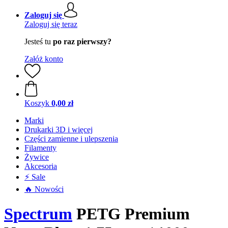
Zaloguj się
Zaloguj się teraz
Jesteś tu
po raz pierwszy?
Załóż konto
Koszyk
0,00 zł
Marki
Drukarki 3D i więcej
Części zamienne i ulepszenia
Filamenty
Żywice
Akcesoria
⚡ Sale
🔥 Nowości
Spectrum
PETG Premium