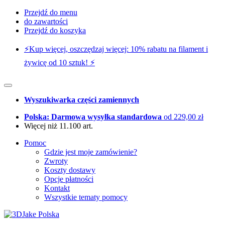
Przejdź do menu
do zawartości
Przejdź do koszyka
⚡️Kup więcej, oszczędzaj więcej: 10% rabatu na filament i
żywicę od 10 sztuk! ⚡️
Wyszukiwarka części zamiennych
Polska: Darmowa wysyłka standardowa
od 229,00 zł
Więcej niż 11.100 art.
Pomoc
Gdzie jest moje zamówienie?
Zwroty
Koszty dostawy
Opcje płatności
Kontakt
Wszystkie tematy pomocy