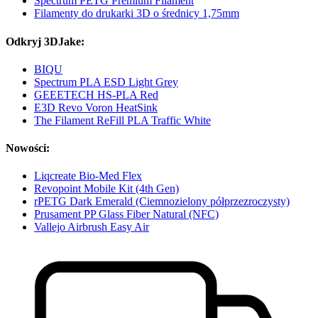
Spectrum PETG Premium Filament
Filamenty do drukarki 3D o średnicy 1,75mm
Odkryj 3DJake:
BIQU
Spectrum PLA ESD Light Grey
GEEETECH HS-PLA Red
E3D Revo Voron HeatSink
The Filament ReFill PLA Traffic White
Nowości:
Liqcreate Bio-Med Flex
Revopoint Mobile Kit (4th Gen)
rPETG Dark Emerald (Ciemnozielony półprzezroczysty)
Prusament PP Glass Fiber Natural (NFC)
Vallejo Airbrush Easy Air